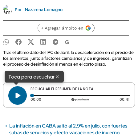
Nazarena Lomagno
Por
+ Agregar ámbito en
Tras el último dato del IPC de abril, la desaceleración en el precio de
los alimentos, junto a factores cambiarios y de ingresos, garantizan
el proceso de desinflación al menos en el corto plazo.
×
Toca para escuchar
ESCUCHAR EL RESUMEN DE LA NOTA
Tiempo transcurrido: 0 segundos
Dura
00:00
00:41
La inflación en CABA saltó al 2,9% en julio, con fuertes
subas de servicios y efecto vacaciones de invierno