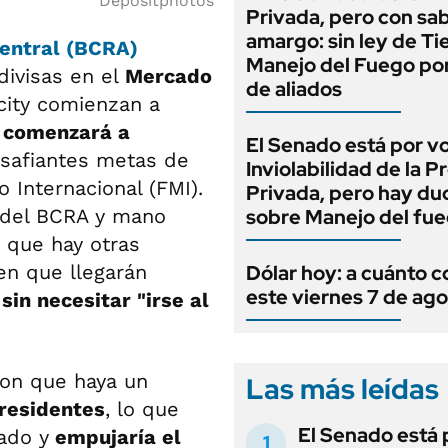
Depositphotos
Privada, pero con sa
amargo: sin ley de Tie
entral (BCRA)
Manejo del Fuego por
divisas en el
Mercado
de aliados
 city comienzan a
 comenzará a
El Senado está por v
esafiantes metas de
Inviolabilidad de la 
 Internacional (FMI).
Privada, pero hay du
 del BCRA y mano
sobre Manejo del fu
 que hay otras
en que llegarán
Dólar hoy: a cuánto c
este viernes 7 de ag
sin necesitar "irse al
con que haya un
Las más leídas
 residentes
, lo que
El Senado está 
ado y
empujaría el