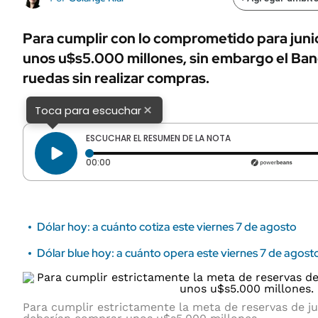
ÁMBITO DEBATE
Municipios
MEDIAKIT AMBITO DEBATE
Para cumplir con lo comprometido para juni
URUGUAY
unos u$s5.000 millones, sin embargo el Banc
ruedas sin realizar compras.
×
Toca para escuchar
ESCUCHAR EL RESUMEN DE LA NOTA
Tiempo transcurrido: 0 segundos
00:00
Dólar hoy: a cuánto cotiza este viernes 7 de agosto
Dólar blue hoy: a cuánto opera este viernes 7 de agost
Para cumplir estrictamente la meta de reservas de ju