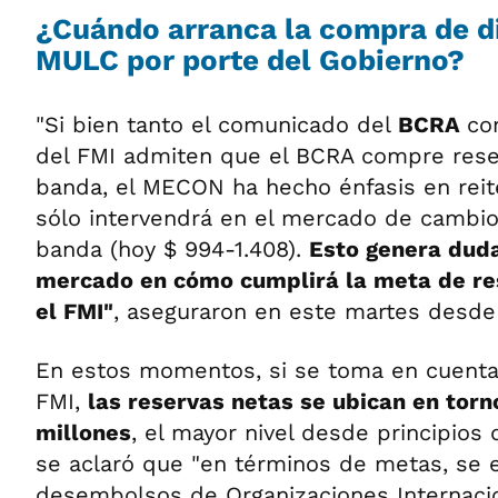
¿Cuándo arranca la compra de di
MULC por porte del Gobierno?
"Si bien tanto el comunicado del
BCRA
co
del FMI admiten que el BCRA compre rese
banda, el MECON ha hecho énfasis en rei
sólo intervendrá en el mercado de cambios
banda (hoy $ 994-1.408).
Esto genera duda
mercado en cómo cumplirá la meta de re
el FMI"
, aseguraron en este martes desd
En estos momentos, si se toma en cuenta
FMI,
las reservas netas se ubican en torn
millones
, el mayor nivel desde principios
se aclaró que "en términos de metas, se 
desembolsos de Organizaciones Internaci