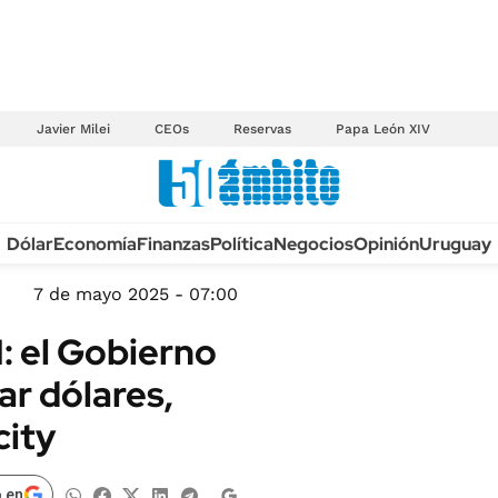
Javier Milei
CEOs
Reservas
Papa León XIV
Anuario autos 2026
Dólar
Economía
Finanzas
Política
Negocios
Opinión
Uruguay
TECNOLOGÍA
NOVEDADES FISCA
MÉXICO
7 de mayo 2025 - 07:00
EDICTOS JUDICIAL
OPINIÓN
: el Gobierno
MULTAS
MUNDO
ar dólares,
LICITACIONES
INFORMACIÓN GENERAL
city
CUADROS TARIFAR
ESPECTÁCULOS
RECALL
DEPORTES
 en