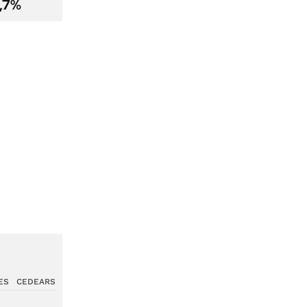
2,7%
ES
CEDEARS