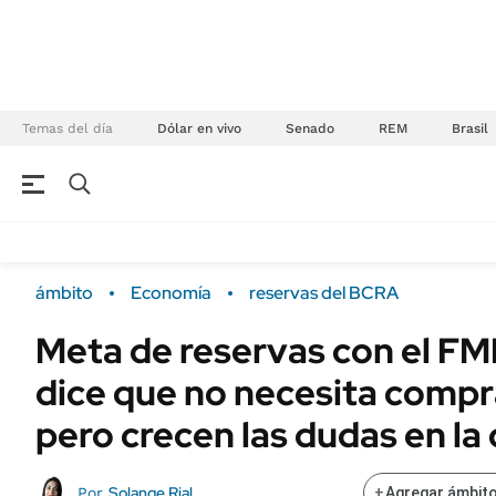
Temas del día
Dólar en vivo
Senado
REM
Brasil
NEGOCIOS
ÚLTIMAS NOTICIAS
Especiales Ámbito
ECONOMÍA
ámbito
Economía
reservas del BCRA
Real Estate
Banco de Datos
Meta de reservas con el FMI
Sustentabilidad
Campo
dice que no necesita compr
Seguros
FINANZAS
ENERGY REPORT
pero crecen las dudas en la 
Dólar
POLÍTICA
Mercados
Solange Rial
Por
+
Agregar ámbito
Nacional