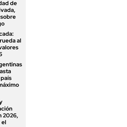
idad de
ivada,
 sobre
go
icada:
rueda al
 valores
5
gentinas
asta
 país
 máximo
y
ación
n 2026,
 el