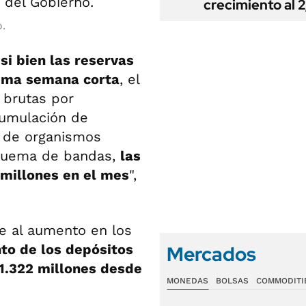
crecimiento al 
.
i bien l
as reservas
tima semana corta
, el
 brutas por
cumulación de
s de organismos
squema de bandas,
las
 millones en el mes
",
e al aumento en los
to de los depósitos
Mercados
1.322 millones desde
MONEDAS
BOLSAS
COMMODITI