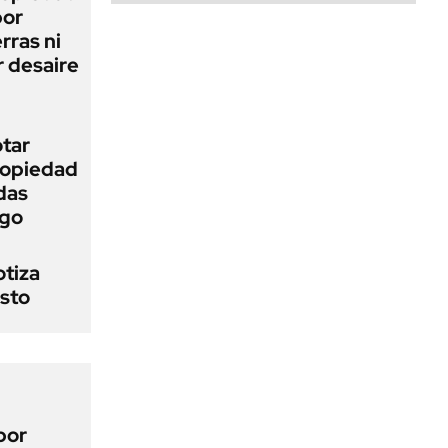
bor
rras ni
 desaire
otar
Propiedad
das
ego
otiza
osto
por