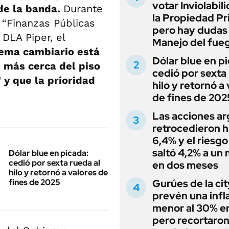
votar Inviolabil
 de la banda.
Durante
la Propiedad Pr
 “Finanzas Públicas
pero hay dudas
 DLA Piper, el
Manejo del fue
uema cambiario está
Dólar blue en p
 más cerca del piso
cedió por sexta 
 y que la prioridad
hilo y retornó a
de fines de 202
Las acciones ar
retrocedieron h
6,4% y el riesgo
saltó 4,2% a un
Dólar blue en picada:
cedió por sexta rueda al
en dos meses
hilo y retornó a valores de
fines de 2025
Gurúes de la cit
prevén una infl
menor al 30% e
pero recortaron