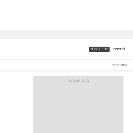
SUSCRIBITE
INGRESÁ
SUMATE A LA COMUNIDAD
Newsletter
DE ÁMBITO
LES
ACCESO FULL - $1.800/MES
ES
CORPORATIVO - CONSULTAR
Si tenés dudas comunicate
con nosotros a
IOS
suscripciones@ambito.com.ar
Llamanos al (54) 11 4556-
9147/48 o
al (54) 11 4449-3256 de lunes a