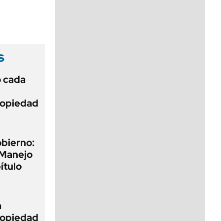
viernes de 10 a 18
s
ó cada
Propiedad
obierno:
 Manejo
ítulo
a
Propiedad