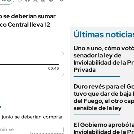
ANUARIO 2025
LIFESTYLE
EDICIÓN IMPRESA
AUTOS
o se deberían sumar
o Central lleva 12
Últimas noticia
Uno a uno, cómo vot
senador la ley de
Inviolabilidad de la 
Duración: 46 segundos
00:46
Privada
Duro revés para el G
tuvo que dar de baja
del Fuego, el otro cap
o
sensible de la ley
El Gobierno aprobó l
nio se
Inviolabilidad de la 