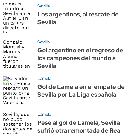
Sevilla
Los argentinos, al rescate de
Sevilla
Sevilla
Gol argentino en el regreso de
los campeones del mundo a
Sevilla
Lamela
Gol de Lamela en el empate de
Sevilla por La Liga española
Lamela
Pese al gol de Lamela, Sevilla
sufrió otra remontada de Real