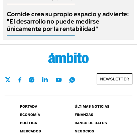
Cornide crea su propio espacio y advierte:
"El desarrollo no puede medirse
únicamente por la rentabilidad"
NEWSLETTER
PORTADA
ÚLTIMAS NOTICIAS
ECONOMÍA
FINANZAS
POLÍTICA
BANCO DE DATOS
MERCADOS
NEGOCIOS