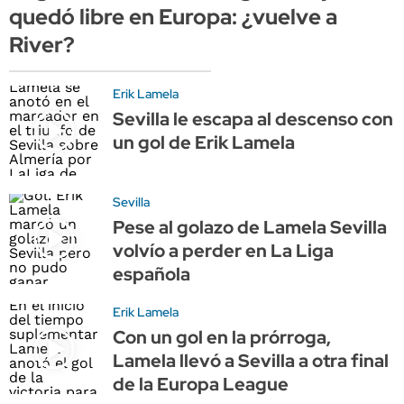
quedó libre en Europa: ¿vuelve a
River?
Erik Lamela
Sevilla le escapa al descenso con
un gol de Erik Lamela
Sevilla
Pese al golazo de Lamela Sevilla
volvío a perder en La Liga
española
Erik Lamela
Con un gol en la prórroga,
Lamela llevó a Sevilla a otra final
de la Europa League