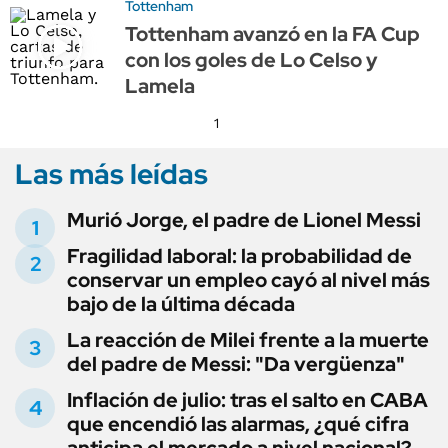
Tottenham
Tottenham avanzó en la FA Cup
con los goles de Lo Celso y
Lamela
1
Las más leídas
Murió Jorge, el padre de Lionel Messi
Fragilidad laboral: la probabilidad de
conservar un empleo cayó al nivel más
bajo de la última década
La reacción de Milei frente a la muerte
del padre de Messi: "Da vergüenza"
Inflación de julio: tras el salto en CABA
que encendió las alarmas, ¿qué cifra
anticipa el mercado a nivel nacional?