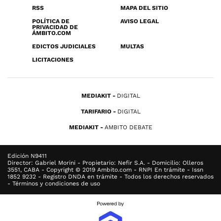
RSS
MAPA DEL SITIO
POLÍTICA DE
AVISO LEGAL
PRIVACIDAD DE
ÁMBITO.COM
EDICTOS JUDICIALES
MULTAS
LICITACIONES
MEDIAKIT
DIGITAL
TARIFARIO
DIGITAL
MEDIAKIT
AMBITO DEBATE
Edición N9411
Director: Gabriel Morini - Propietario: Nefir S.A. - Domicilio: Olleros
3551, CABA - Copyright © 2019 Ambito.com - RNPI En trámite - Issn
1852 9232 - Registro DNDA en trámite - Todos los derechos reservados
- Términos y condiciones de uso