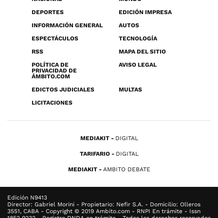
DEPORTES
EDICIÓN IMPRESA
INFORMACIÓN GENERAL
AUTOS
ESPECTÁCULOS
TECNOLOGÍA
RSS
MAPA DEL SITIO
POLÍTICA DE
AVISO LEGAL
PRIVACIDAD DE
ÁMBITO.COM
EDICTOS JUDICIALES
MULTAS
LICITACIONES
MEDIAKIT
DIGITAL
TARIFARIO
DIGITAL
MEDIAKIT
AMBITO DEBATE
Edición N9413
Director: Gabriel Morini - Propietario: Nefir S.A. - Domicilio: Olleros
3551, CABA - Copyright © 2019 Ambito.com - RNPI En trámite - Issn