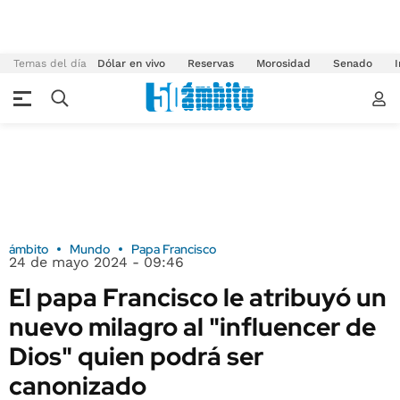
Temas del día
Dólar en vivo
Reservas
Morosidad
Senado
I
ámbito
Mundo
Papa Francisco
24 de mayo 2024 - 09:46
El papa Francisco le atribuyó un
nuevo milagro al "influencer de
Dios" quien podrá ser
canonizado