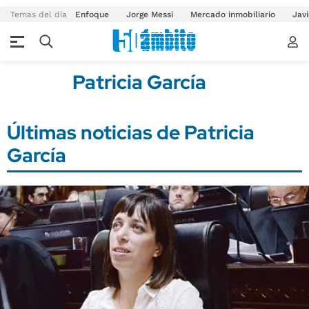
Temas del día
Enfoque
Jorge Messi
Mercado inmobiliario
Javi
Patricia García
Últimas noticias de Patricia
García