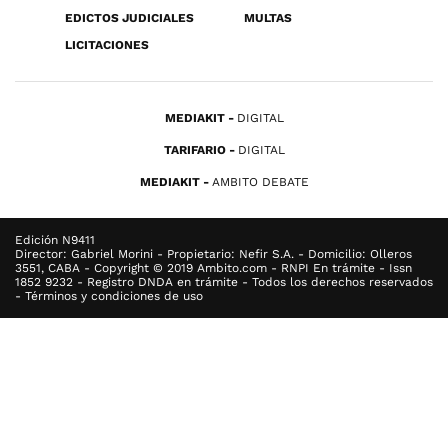
EDICTOS JUDICIALES
MULTAS
LICITACIONES
MEDIAKIT
DIGITAL
TARIFARIO
DIGITAL
MEDIAKIT
AMBITO DEBATE
Edición N9411
Director: Gabriel Morini - Propietario: Nefir S.A. - Domicilio: Olleros
3551, CABA - Copyright © 2019 Ambito.com - RNPI En trámite - Issn
1852 9232 - Registro DNDA en trámite - Todos los derechos reservados
- Términos y condiciones de uso