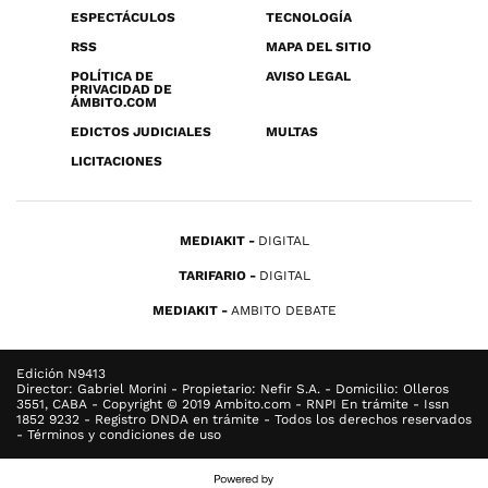
ESPECTÁCULOS
TECNOLOGÍA
RSS
MAPA DEL SITIO
POLÍTICA DE
AVISO LEGAL
PRIVACIDAD DE
ÁMBITO.COM
EDICTOS JUDICIALES
MULTAS
LICITACIONES
MEDIAKIT
DIGITAL
TARIFARIO
DIGITAL
MEDIAKIT
AMBITO DEBATE
Edición N9413
Director: Gabriel Morini - Propietario: Nefir S.A. - Domicilio: Olleros
3551, CABA - Copyright © 2019 Ambito.com - RNPI En trámite - Issn
1852 9232 - Registro DNDA en trámite - Todos los derechos reservados
- Términos y condiciones de uso