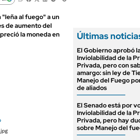
ANUARIO 2025
LIFESTYLE
EDICIÓN IMPRESA
AUTOS
a "leña al fuego" a un
es de aumento del
Últimas noticia
epreció la moneda en
El Gobierno aprobó l
Inviolabilidad de la 
Privada, pero con sa
amargo: sin ley de Tie
Manejo del Fuego por
de aliados
El Senado está por v
Inviolabilidad de la 
Privada, pero hay du
o
sobre Manejo del fu