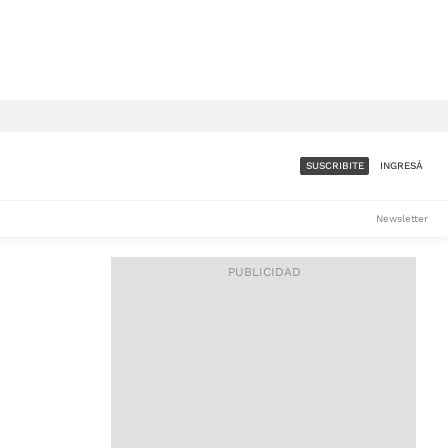
SUSCRIBITE
INGRESÁ
SUMATE A LA COMUNIDAD
Newsletter
DE ÁMBITO
LES
ACCESO FULL - $1.800/MES
ES
CORPORATIVO - CONSULTAR
Si tenés dudas comunicate
con nosotros a
IOS
suscripciones@ambito.com.ar
Llamanos al (54) 11 4556-
9147/48 o
al (54) 11 4449-3256 de lunes a