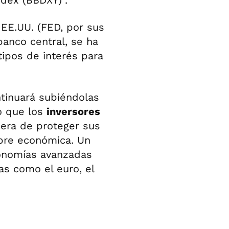
ndex (BBDXY)".
 EE.UU. (FED, por sus
 banco central, se ha
ipos de interés para
tinuará subiéndolas
o que los
inversores
ra de proteger sus
mbre económica. Un
conomías avanzadas
s como el euro, el