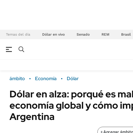
Temas del día
Dólar en vivo
Senado
REM
Brasil
NEGOCIOS
ÚLTIMAS NOTICIAS
Especiales Ámbito
ECONOMÍA
ámbito
Economía
Dólar
Real Estate
Banco de Datos
Dólar en alza: porqué es mal
Sustentabilidad
Campo
economía global y cómo im
Seguros
FINANZAS
ENERGY REPORT
Argentina
Dólar
POLÍTICA
Mercados
+
Agregar ámbito
Nacional