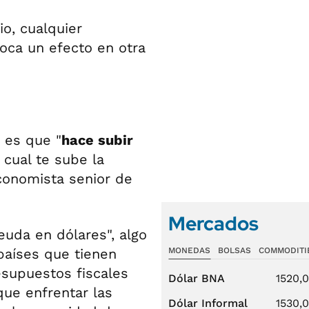
io, cualquier
oca un efecto en otra
 es que "
hace subir
o cual te sube la
economista senior de
Mercados
deuda en dólares", algo
países que tienen
MONEDAS
BOLSAS
COMMODITI
esupuestos fiscales
Dólar BNA
1520,
que enfrentar las
Dólar Informal
1530,