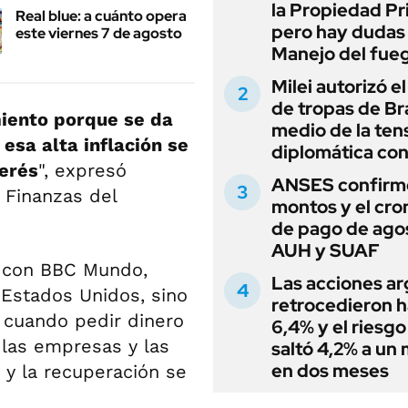
la Propiedad Pr
Real blue: a cuánto opera
pero hay dudas
este viernes 7 de agosto
Manejo del fue
Milei autorizó e
de tropas de Bra
miento porque se da
medio de la ten
esa alta inflación se
diplomática con
terés
", expresó
ANSES confirmó
 Finanzas del
montos y el cr
de pago de ago
AUH y SUAF
o con BBC Mundo,
Las acciones ar
 Estados Unidos, sino
retrocedieron h
 cuando pedir dinero
6,4% y el riesgo
 las empresas y las
saltó 4,2% a un
en dos meses
 y la recuperación se