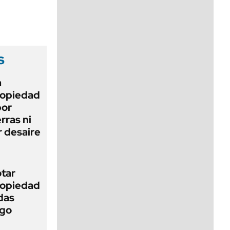
viernes de 10 a 18
s
a
Propiedad
bor
rras ni
 desaire
otar
Propiedad
das
ego