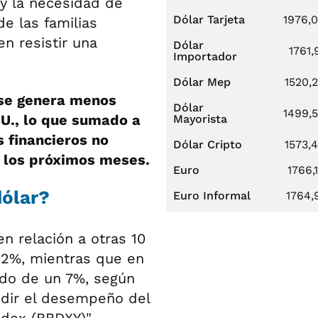
 y la necesidad de
Dólar Tarjeta
1976,
e las familias
n resistir una
Dólar
1761,
Importador
Dólar Mep
1520,
 se genera menos
Dólar
1499,
U., lo que sumado a
Mayorista
s financieros no
Dólar Cripto
1573,
 los próximos meses.
Euro
1766,
dólar?
Euro Informal
1764,
en relación a otras 10
12%, mientras que en
ido de un 7%, según
edir el desempeño del