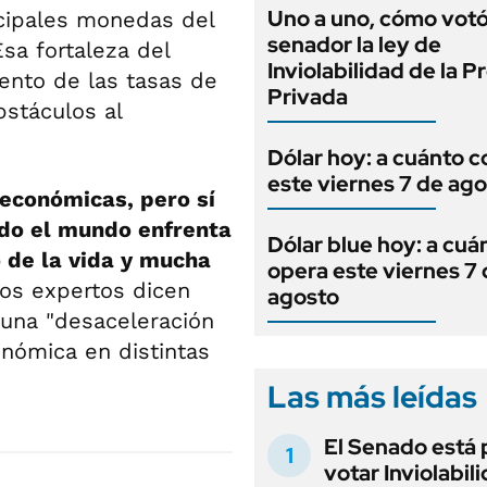
Uno a uno, cómo vot
ncipales monedas del
senador la ley de
sa fortaleza del
Inviolabilidad de la 
ento de las tasas de
Privada
bstáculos al
Dólar hoy: a cuánto c
este viernes 7 de ag
 económicas, pero sí
ndo el mundo enfrenta
Dólar blue hoy: a cuá
o de la vida y mucha
opera este viernes 7
os expertos dicen
agosto
 una "desaceleración
onómica en distintas
Las más leídas
El Senado está 
votar Inviolabil