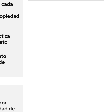
ó cada
Propiedad
otiza
osto
nto
 de
por
idad de