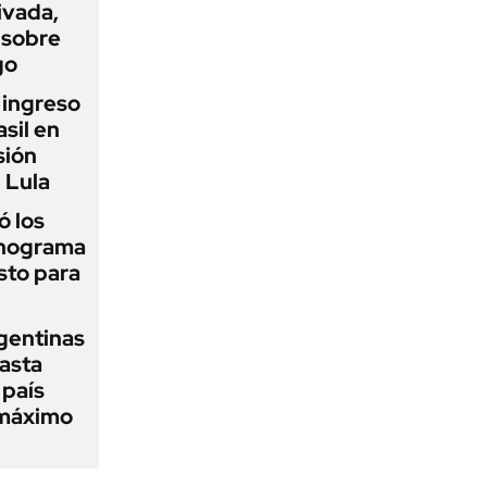
ivada,
 sobre
go
l ingreso
sil en
sión
 Lula
 los
onograma
sto para
gentinas
asta
 país
 máximo