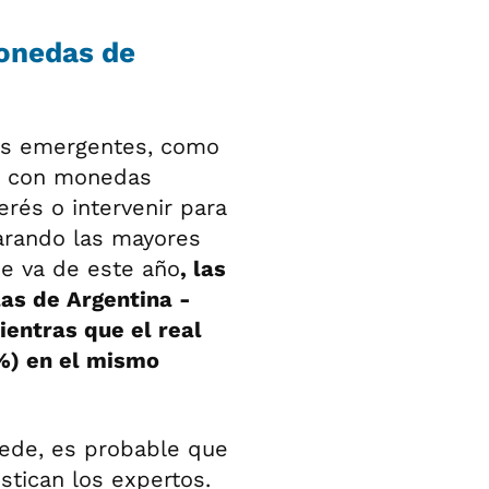
monedas de
as emergentes, como
ar con monedas
erés o intervenir para
parando las mayores
ue va de este año
, las
as de Argentina -
ientras que el real
7%) en el mismo
 cede, es probable que
stican los expertos.