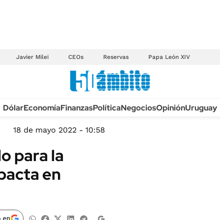
Javier Milei
CEOs
Reservas
Papa León XIV
Anuario autos 2026
Dólar
Economía
Finanzas
Política
Negocios
Opinión
Uruguay
TECNOLOGÍA
NOVEDADES FISCA
MÉXICO
18 de mayo 2022 - 10:58
EDICTOS JUDICIAL
OPINIÓN
o para la
MULTAS
MUNDO
pacta en
LICITACIONES
INFORMACIÓN GENERAL
CUADROS TARIFAR
ESPECTÁCULOS
RECALL
DEPORTES
 en