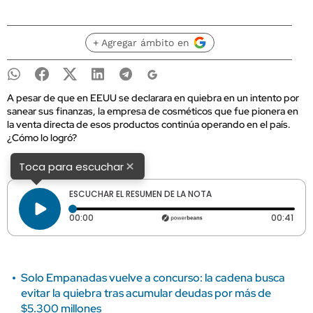
+ Agregar ámbito en
A pesar de que en EEUU se declarara en quiebra en un intento por
sanear sus finanzas, la empresa de cosméticos que fue pionera en
la venta directa de esos productos continúa operando en el país.
¿Cómo lo logró?
×
Toca para escuchar
ESCUCHAR EL RESUMEN DE LA NOTA
Tiempo transcurrido: 0 segundos
Dura
00:00
00:41
Solo Empanadas vuelve a concurso: la cadena busca
evitar la quiebra tras acumular deudas por más de
$5.300 millones