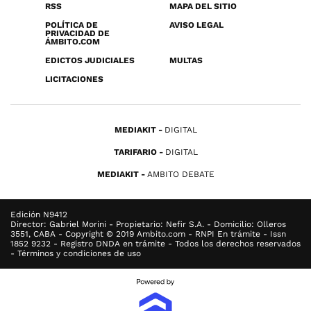
RSS
MAPA DEL SITIO
POLÍTICA DE
AVISO LEGAL
PRIVACIDAD DE
ÁMBITO.COM
EDICTOS JUDICIALES
MULTAS
LICITACIONES
MEDIAKIT
DIGITAL
TARIFARIO
DIGITAL
MEDIAKIT
AMBITO DEBATE
Edición N9412
Director: Gabriel Morini - Propietario: Nefir S.A. - Domicilio: Olleros
3551, CABA - Copyright © 2019 Ambito.com - RNPI En trámite - Issn
1852 9232 - Registro DNDA en trámite - Todos los derechos reservados
- Términos y condiciones de uso