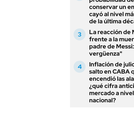
conservar un e
cayó al nivel má
de la última dé
La reacción de 
frente a la muer
padre de Messi:
vergüenza"
Inflación de julio
salto en CABA 
encendió las al
¿qué cifra antic
mercado a nivel
nacional?