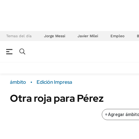
Temas del día
Jorge Messi
Javier Milei
Empleo
NEGOCIOS
ÚLTIMAS NOTICIAS
Especiales Ámbito
ECONOMÍA
ámbito
Edición Impresa
Real Estate
Banco de Datos
Otra roja para Pérez
Sustentabilidad
Campo
Seguros
FINANZAS
+
Agregar ámbito
ENERGY REPORT
Dólar
POLÍTICA
Mercados
Nacional