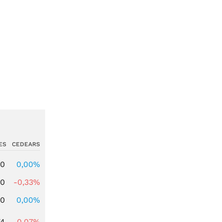
ES
CEDEARS
00
0,00%
00
-0,33%
00
0,00%
74
-0,07%