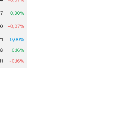
77
0,30%
50
-0,07%
71
0,00%
88
0,16%
11
-0,16%