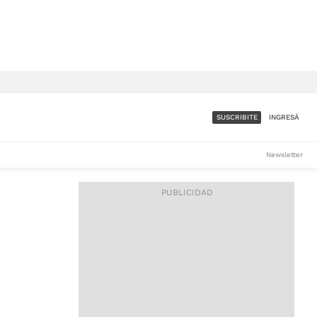
SUSCRIBITE
INGRESÁ
SUMATE A LA COMUNIDAD
Newsletter
DE ÁMBITO
LES
ACCESO FULL - $1.800/MES
ES
CORPORATIVO - CONSULTAR
Si tenés dudas comunicate
con nosotros a
IOS
suscripciones@ambito.com.ar
Llamanos al (54) 11 4556-
9147/48 o
al (54) 11 4449-3256 de lunes a