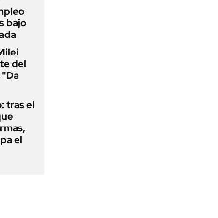
mpleo
s bajo
cada
Milei
te del
 "Da
: tras el
que
armas,
ipa el