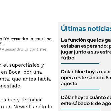
ANUARIO 2025
LIFESTYLE
EDICIÓN IMPRESA
AUTOS
Últimas noticia
La función que los g
estaban esperando: 
D’Alessandro lo contiene,
jugar junto a sus estre
fútbol
 el superclásico y
Dólar blue hoy: a cuá
s en Boca, por una
opera este sábado 8 
anta, que antes había
agosto
onestado.
Dólar hoy: a cuánto c
olarse y terminar
este sábado 8 de ago
ro en Newell's sólo lo