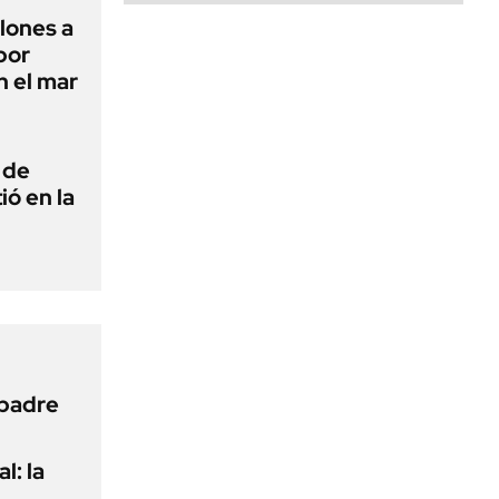
lones a
por
n el mar
 de
ió en la
 padre
l: la
e