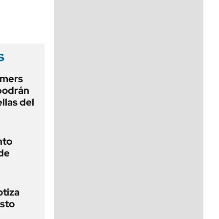
viernes de 10 a 18
s
amers
podrán
llas del
nto
de
otiza
sto