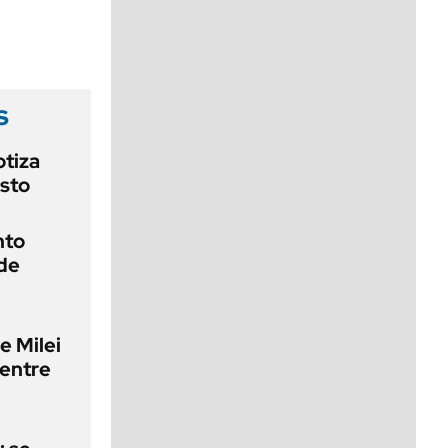
viernes de 10 a 18
s
otiza
osto
nto
 de
e Milei
 entre