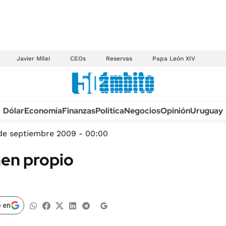
Javier Milei
CEOs
Reservas
Papa León XIV
Anuario autos 2026
Dólar
Economía
Finanzas
Política
Negocios
Opinión
Uruguay
TECNOLOGÍA
NOVEDADES FISCA
MÉXICO
de septiembre 2009 - 00:00
EDICTOS JUDICIAL
OPINIÓN
men propio
MULTAS
MUNDO
LICITACIONES
INFORMACIÓN GENERAL
CUADROS TARIFAR
ESPECTÁCULOS
 en
RECALL
DEPORTES