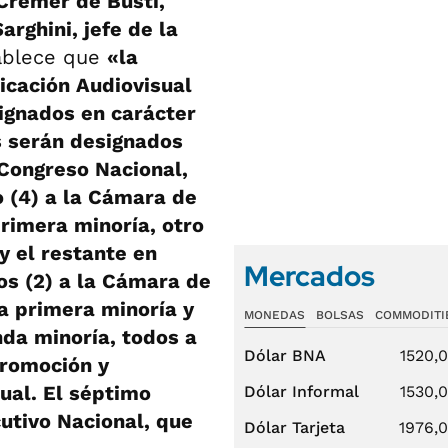
 Cremer de Busti,
rghini, jefe de la
ablece que
«la
icación Audiovisual
ignados en carácter
es serán designados
 Congreso Nacional,
 (4) a la Cámara de
rimera minoría, otro
y el restante en
Mercados
os (2) a la Cámara de
la primera minoría y
MONEDAS
BOLSAS
COMMODITI
nda minoría, todos a
Dólar BNA
1520,
Promoción y
ual. El séptimo
Dólar Informal
1530,
cutivo Nacional, que
Dólar Tarjeta
1976,