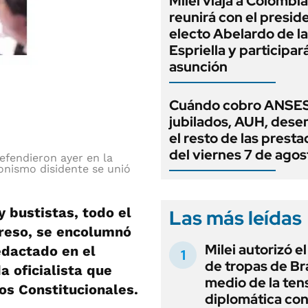
Milei viaja a Colombia
reunirá con el presid
electo Abelardo de la
Espriella y participar
asunción
Cuándo cobro ANSES
jubilados, AUH, dese
el resto de las prest
del viernes 7 de agos
efendieron ayer en la
onismo disidente se unió
y bustistas, todo el
Las más leídas
greso, se encolumnó
Milei autorizó e
edactado en el
de tropas de Bra
 oficialista que
medio de la ten
os Constitucionales.
diplomática con