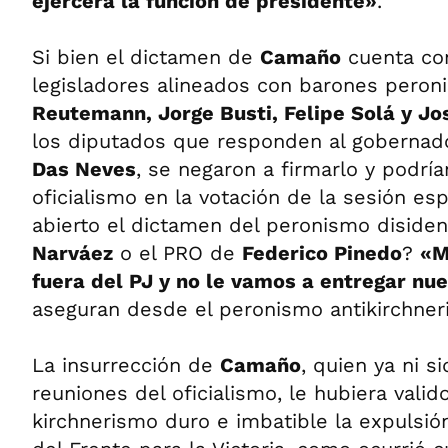
ejercerá la función de presidente»
.
Si bien el dictamen de
Camaño
cuenta con
legisladores alineados con barones pero
Reutemann, Jorge Busti, Felipe Solá y Jo
los diputados que responden al gobernad
Das Neves
, se negaron a firmarlo y podrí
oficialismo en la votación de la sesión esp
abierto el dictamen del peronismo diside
Narváez
o el PRO de
Federico Pinedo
?
«M
fuera del PJ y no le vamos a entregar nu
aseguran desde el peronismo antikirchneri
La insurrección de
Camaño
, quien ya ni s
reuniones del oficialismo, le hubiera vali
kirchnerismo duro e imbatible la expulsió