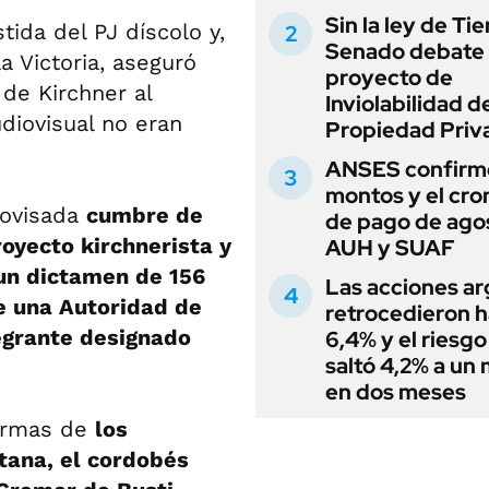
Sin la ley de Tie
ida del PJ díscolo y,
Senado debate 
a Victoria, aseguró
proyecto de
 de Kirchner al
Inviolabilidad de
diovisual no eran
Propiedad Priv
ANSES confirmó
montos y el cr
rovisada
cumbre de
de pago de ago
oyecto kirchnerista y
AUH y SUAF
 un dictamen de 156
Las acciones ar
e una Autoridad de
retrocedieron h
egrante designado
6,4% y el riesgo
saltó 4,2% a un
en dos meses
firmas de
los
ntana, el cordobés