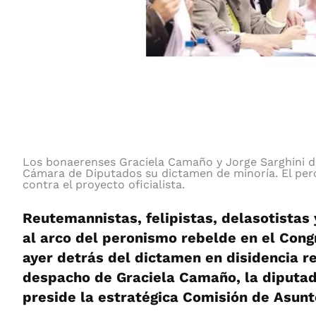
Los bonaerenses Graciela Camaño y Jorge Sarghini d
Cámara de Diputados su dictamen de minoría. El per
contra el proyecto oficialista.
Reutemannistas, felipistas, delasotistas 
al arco del peronismo rebelde en el Con
ayer detrás del dictamen en disidencia r
despacho de Graciela Camaño, la diputada
preside la estratégica Comisión de Asunt