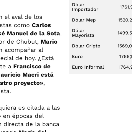
Dólar
1761,
Importador
 el aval de los
Dólar Mep
1520,
nistas como
Carlos
Dólar
sé Manuel de la Sota
,
1499,
Mayorista
or de Chubut,
Mario
Dólar Cripto
1569,
an acompañar al
Euro
1766,
ecial de hoy. ¿Está
nte a
Francisco de
Euro Informal
1764,
auricio Macri está
estro proyecto»
,
sta.
iquiera es citada a las
do en épocas del
n directa de la banca