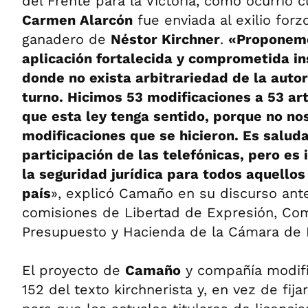
del Frente para la Victoria, como ocurrió
Carmen Alarcón
fue enviada al exilio forzo
ganadero de
Néstor Kirchner
.
«Proponemo
aplicación fortalecida y comprometida in
donde no exista arbitrariedad de la auto
turno. Hicimos 53 modificaciones a 53 art
que esta ley tenga sentido, porque no no
modificaciones que se hicieron.
Es saluda
participación de las telefónicas, pero es
la seguridad jurídica para todos aquellos 
país
», explicó Camaño en su discurso ante
comisiones de Libertad de Expresión, Co
Presupuesto y Hacienda de la Cámara de 
El proyecto de
Camaño
y compañía modific
152 del texto kirchnerista y, en vez de fij