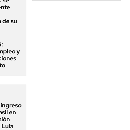
: se
ente
á de su
:
mpleo y
aciones
to
l ingreso
sil en
sión
 Lula