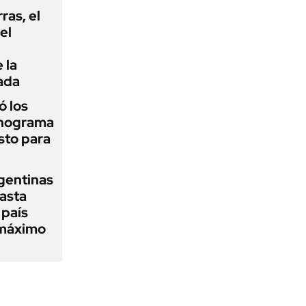
rras, el
el
 la
ada
 los
onograma
sto para
gentinas
asta
 país
 máximo