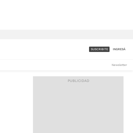
SUSCRIBITE
INGRESÁ
SUMATE A LA COMUNIDAD
Newsletter
DE ÁMBITO
LES
ACCESO FULL - $1.800/MES
ES
CORPORATIVO - CONSULTAR
Si tenés dudas comunicate
con nosotros a
IOS
suscripciones@ambito.com.ar
Llamanos al (54) 11 4556-
9147/48 o
al (54) 11 4449-3256 de lunes a