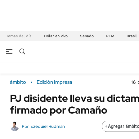
Temas del día
Dólar en vivo
Senado
REM
Brasil
NEGOCIOS
ÚLTIMAS NOTICIAS
Especiales Ámbito
ECONOMÍA
ámbito
Edición Impresa
16 
Real Estate
Banco de Datos
PJ disidente lleva su dicta
Sustentabilidad
Campo
firmado por Camaño
Seguros
FINANZAS
ENERGY REPORT
Dólar
Ezequiel Rudman
Por
+
Agregar ámbito
POLÍTICA
Mercados
Nacional