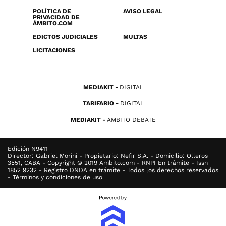
POLÍTICA DE
AVISO LEGAL
PRIVACIDAD DE
ÁMBITO.COM
EDICTOS JUDICIALES
MULTAS
LICITACIONES
MEDIAKIT
DIGITAL
TARIFARIO
DIGITAL
MEDIAKIT
AMBITO DEBATE
Edición N9411
Director: Gabriel Morini - Propietario: Nefir S.A. - Domicilio: Olleros
3551, CABA - Copyright © 2019 Ambito.com - RNPI En trámite - Issn
1852 9232 - Registro DNDA en trámite - Todos los derechos reservados
- Términos y condiciones de uso