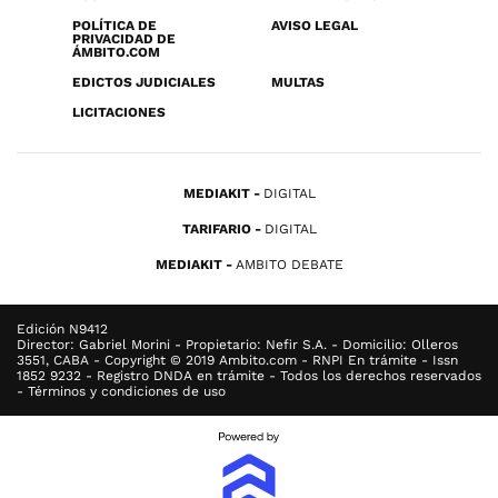
POLÍTICA DE
AVISO LEGAL
PRIVACIDAD DE
ÁMBITO.COM
EDICTOS JUDICIALES
MULTAS
LICITACIONES
MEDIAKIT
DIGITAL
TARIFARIO
DIGITAL
MEDIAKIT
AMBITO DEBATE
Edición N9412
Director: Gabriel Morini - Propietario: Nefir S.A. - Domicilio: Olleros
3551, CABA - Copyright © 2019 Ambito.com - RNPI En trámite - Issn
1852 9232 - Registro DNDA en trámite - Todos los derechos reservados
- Términos y condiciones de uso