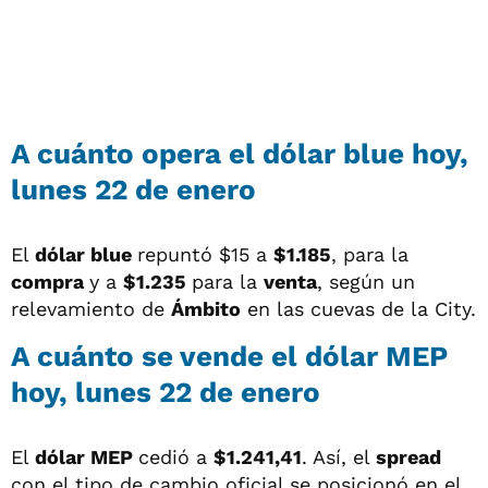
A cuánto opera el dólar blue hoy,
lunes 22 de enero
El
dólar blue
repuntó $15 a
$1.185
, para la
compra
y a
$1.235
para la
venta
, según un
relevamiento de
Ámbito
en las cuevas de la City.
A cuánto se vende el dólar MEP
hoy, lunes 22 de enero
El
dólar MEP
cedió a
$1.241,41
. Así, el
spread
con el tipo de cambio oficial se posicionó en el