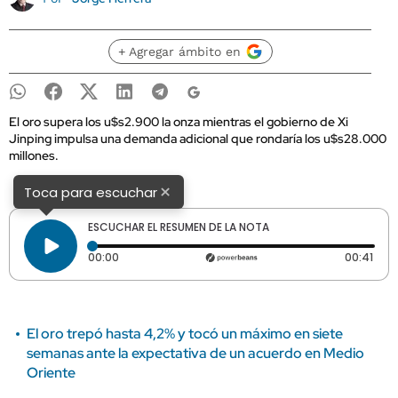
+ Agregar ámbito en
El oro supera los u$s2.900 la onza mientras el gobierno de Xi
Jinping impulsa una demanda adicional que rondaría los u$s28.000
millones.
×
Toca para escuchar
ESCUCHAR EL RESUMEN DE LA NOTA
Tiempo transcurrido: 0 segundos
Dura
00:00
00:41
El oro trepó hasta 4,2% y tocó un máximo en siete
semanas ante la expectativa de un acuerdo en Medio
Oriente