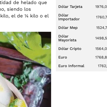
tidad de helado que
Dólar Tarjeta
1976,
, siendo los
lo, el de ¼ kilo o el
Dólar
1760,
Importador
Dólar Mep
1524,
Dólar
1498,
Mayorista
Dólar Cripto
1564,
Euro
1768,
Euro Informal
1762,