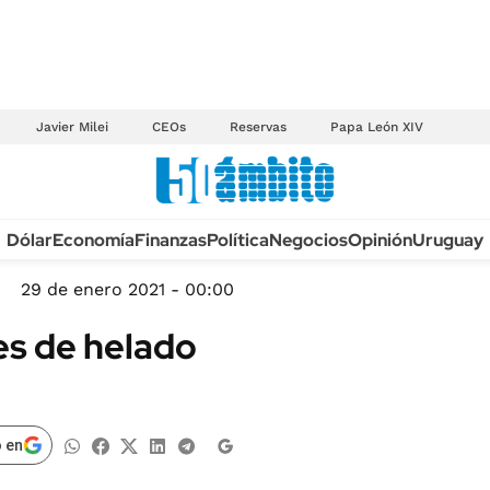
Javier Milei
CEOs
Reservas
Papa León XIV
Anuario autos 2026
Dólar
Economía
Finanzas
Política
Negocios
Opinión
Uruguay
TECNOLOGÍA
NOVEDADES FISCA
MÉXICO
29 de enero 2021 - 00:00
EDICTOS JUDICIAL
OPINIÓN
es de helado
MULTAS
MUNDO
LICITACIONES
INFORMACIÓN GENERAL
CUADROS TARIFAR
ESPECTÁCULOS
 en
RECALL
DEPORTES