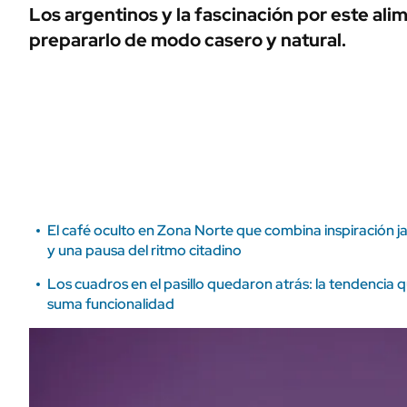
ÁMBITO DEBATE
Los argentinos y la fascinación por este al
Municipios
prepararlo de modo casero y natural.
MEDIAKIT AMBITO DEBATE
URUGUAY
El café oculto en Zona Norte que combina inspiración j
y una pausa del ritmo citadino
Los cuadros en el pasillo quedaron atrás: la tendencia 
suma funcionalidad