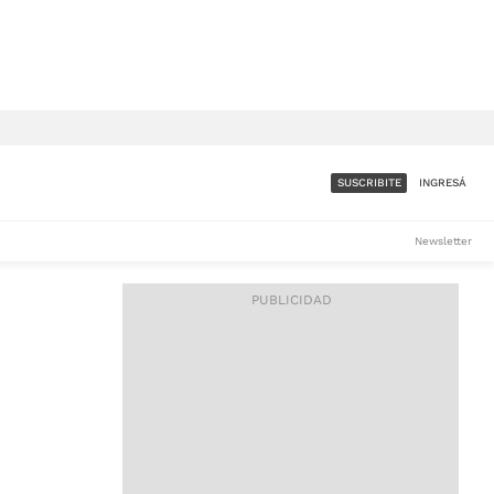
SUSCRIBITE
INGRESÁ
SUMATE A LA COMUNIDAD
Newsletter
DE ÁMBITO
LES
ACCESO FULL - $1.800/MES
ES
CORPORATIVO - CONSULTAR
Si tenés dudas comunicate
con nosotros a
IOS
suscripciones@ambito.com.ar
Llamanos al (54) 11 4556-
9147/48 o
al (54) 11 4449-3256 de lunes a