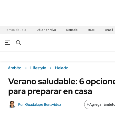
Temas del día
Dólar en vivo
Senado
REM
Brasil
NEGOCIOS
ÚLTIMAS NOTICIAS
Especiales Ámbito
ECONOMÍA
ámbito
Lifestyle
Helado
Real Estate
Banco de Datos
Verano saludable: 6 opcion
Sustentabilidad
Campo
para preparar en casa
Seguros
FINANZAS
ENERGY REPORT
Dólar
Guadalupe Benavídez
Por
+
Agregar ámbito
POLÍTICA
Mercados
Nacional