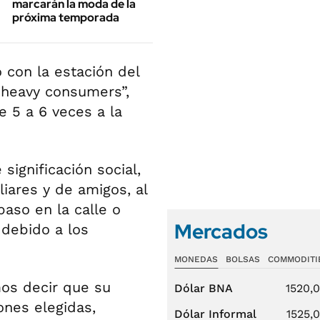
marcarán la moda de la
próxima temporada
 con la estación del
“heavy consumers”,
 5 a 6 veces a la
ignificación social,
iares y de amigos, al
 paso en la calle o
Mercados
 debido a los
MONEDAS
BOLSAS
COMMODITI
mos decir que su
Dólar BNA
1520,
nes elegidas,
Dólar Informal
1525,