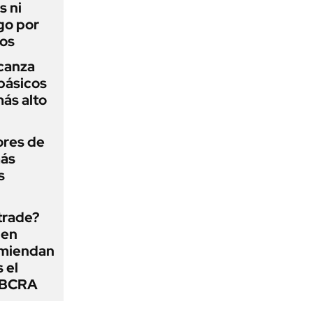
s ni
go por
dos
lcanza
básicos
más alto
ores de
más
s
 trade?
 en
omiendan
s el
l BCRA