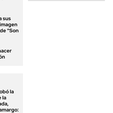
a sus
 imagen
a de "Son
 hacer
ión
obó la
 la
ada,
 amargo: