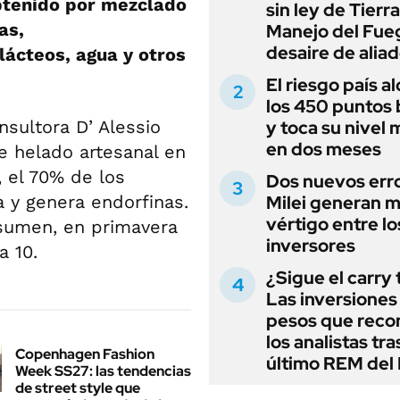
btenido por mezclado
sin ley de Tierra
as,
Manejo del Fue
desaire de alia
 lácteos, agua y otros
El riesgo país a
los 450 puntos 
nsultora D’ Alessio
y toca su nivel 
en dos meses
e helado artesanal en
, el 70% de los
Dos nuevos err
a y genera endorfinas.
Milei generan 
vértigo entre lo
nsumen, en primavera
inversores
a 10.
¿Sigue el carry
Las inversiones
pesos que rec
los analistas tra
Copenhagen Fashion
último REM de
Week SS27: las tendencias
de street style que