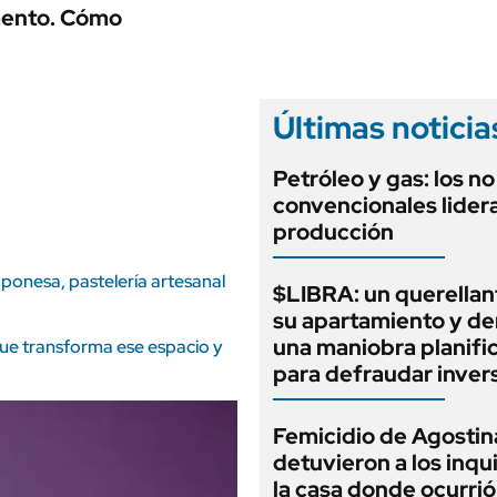
ANUARIO 2025
imento. Cómo
LIFESTYLE
EDICIÓN IMPRESA
AUTOS
Últimas noticia
Petróleo y gas: los no
convencionales lidera
producción
aponesa, pastelería artesanal
$LIBRA: un querellan
su apartamiento y d
una maniobra planifi
que transforma ese espacio y
para defraudar inver
Femicidio de Agostin
detuvieron a los inqu
la casa donde ocurrió