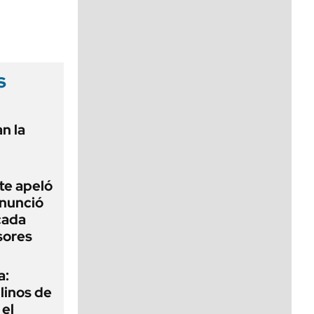
viernes de 10 a 18
s
n la
te apeló
enunció
cada
sores
a:
ilinos de
 el