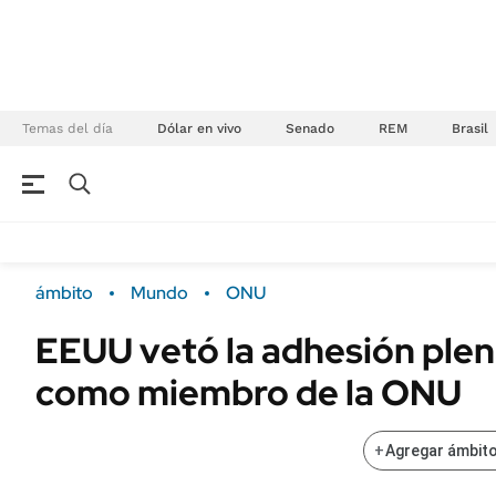
Temas del día
Dólar en vivo
Senado
REM
Brasil
NEGOCIOS
ÚLTIMAS NOTICIAS
Especiales Ámbito
ECONOMÍA
ámbito
Mundo
ONU
Real Estate
Banco de Datos
EEUU vetó la adhesión plen
Sustentabilidad
Campo
como miembro de la ONU
Seguros
FINANZAS
ENERGY REPORT
Dólar
+
Agregar ámbito
POLÍTICA
Mercados
Nacional