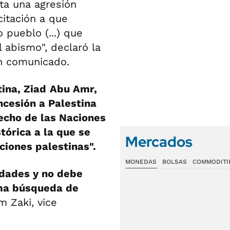
ta una agresión
citación a que
 pueblo (...) que
 abismo", declaró la
n comunicado.
ina, Ziad
Abu Amr,
ncesión a Palestina
echo de las Naciones
stórica a la que se
Mercados
ciones palestinas".
MONEDAS
BOLSAS
COMMODITI
idades y no debe
ima búsqueda de
m Zaki, vice