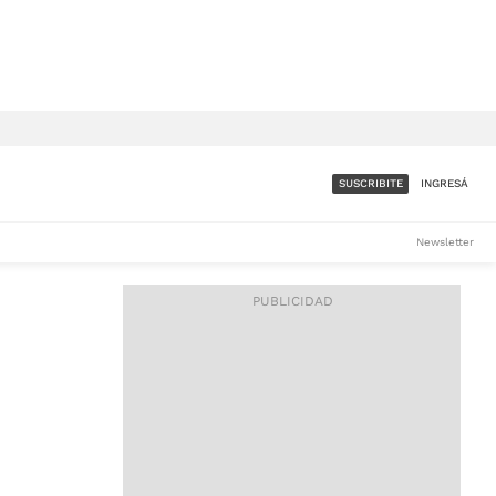
SUSCRIBITE
INGRESÁ
SUMATE A LA COMUNIDAD
Newsletter
DE ÁMBITO
LES
ACCESO FULL - $1.800/MES
ES
CORPORATIVO - CONSULTAR
Si tenés dudas comunicate
con nosotros a
IOS
suscripciones@ambito.com.ar
Llamanos al (54) 11 4556-
9147/48 o
al (54) 11 4449-3256 de lunes a