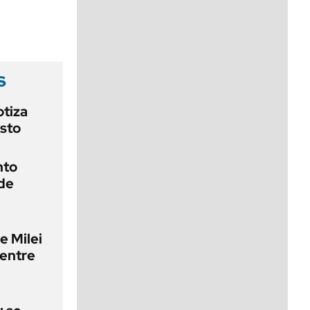
viernes de 10 a 18
s
otiza
osto
nto
 de
e Milei
 entre