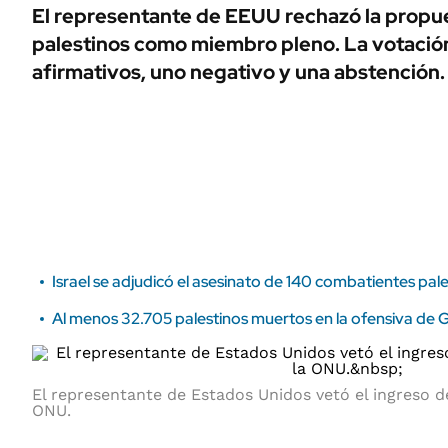
ÁMBITO DEBATE
El representante de EEUU rechazó la propue
Municipios
palestinos como miembro pleno. La votació
MEDIAKIT AMBITO DEBATE
URUGUAY
afirmativos, uno negativo y una abstención.
Israel se adjudicó el asesinato de 140 combatientes pale
Al menos 32.705 palestinos muertos en la ofensiva de 
El representante de Estados Unidos vetó el ingreso de
ONU.