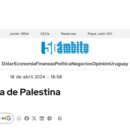
Javier Milei
CEOs
Reservas
Papa León XIV
Anuario autos 2026
Dólar
Economía
Finanzas
Política
Negocios
Opinión
Uruguay
TECNOLOGÍA
NOVEDADES FISCA
MÉXICO
18 de abril 2024 - 18:58
EDICTOS JUDICIAL
OPINIÓN
a de Palestina
MULTAS
MUNDO
LICITACIONES
INFORMACIÓN GENERAL
CUADROS TARIFAR
ESPECTÁCULOS
 en
RECALL
DEPORTES