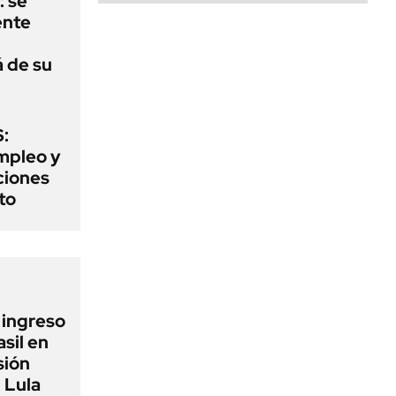
: se
ente
á de su
:
mpleo y
aciones
to
l ingreso
sil en
sión
 Lula