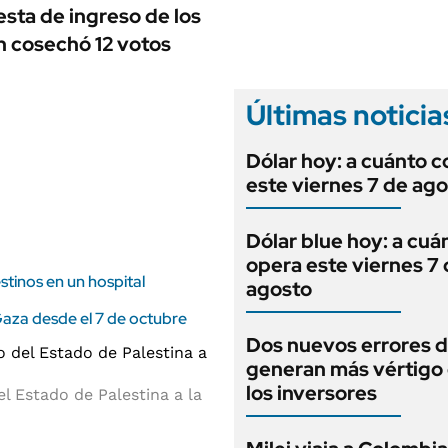
ANUARIO 2025
sta de ingreso de los
LIFESTYLE
EDICIÓN IMPRESA
n cosechó 12 votos
AUTOS
Últimas noticia
Dólar hoy: a cuánto c
este viernes 7 de ag
Dólar blue hoy: a cuá
opera este viernes 7
stinos en un hospital
agosto
Gaza desde el 7 de octubre
Dos nuevos errores d
generan más vértigo
los inversores
l Estado de Palestina a la