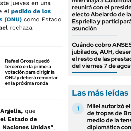
Milei viaja a Colombia
este jueves en una
reunirá con el presid
e el
pedido de los
electo Abelardo de la
as (ONU)
como Estado
Espriella y participar
ael
rechaza.
asunción
Cuándo cobro ANSES
jubilados, AUH, dese
el resto de las prest
Rafael Grossi quedó
del viernes 7 de agos
tercero en la primera
votación para dirigir la
ONU y deberá remontar
en la próxima ronda
Las más leídas
Milei autorizó e
r
Argelia,
que
de tropas de Bra
 el Estado de
medio de la ten
diplomática con
 Naciones Unidas"
,