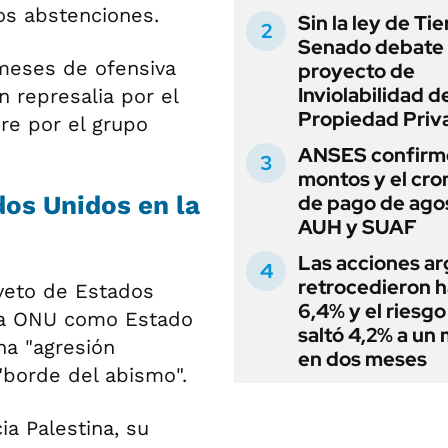
dos abstenciones.
Sin la ley de Tie
Senado debate 
meses de ofensiva
proyecto de
Inviolabilidad de
en represalia por el
Propiedad Priv
re por el grupo
ANSES confirmó
montos y el cr
dos Unidos en la
de pago de ago
AUH y SUAF
Las acciones ar
retrocedieron h
 veto de Estados
6,4% y el riesgo
 la ONU como Estado
saltó 4,2% a un
na "agresión
en dos meses
"borde del abismo".
ia Palestina, su