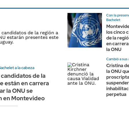
Con la presenc
Bachelet
Montevide
los cinco 
de la regi
en carrera
la ONU
Cambió a sus
Cristina d
achelet a la cabeza
la ONU qu
 candidatos de la
proscripta
e están en carrera
suspender
inhabilita
rar la ONU se
perpetua
n en Montevideo