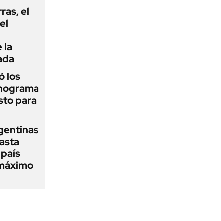
rras, el
el
 la
ada
 los
onograma
sto para
gentinas
asta
 país
 máximo