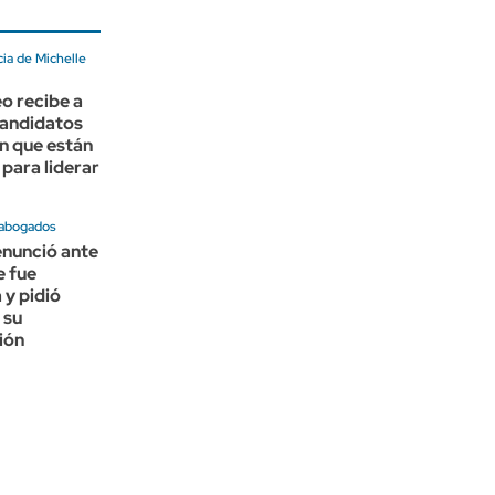
ia de Michelle
o recibe a
candidatos
ón que están
 para liderar
 abogados
enunció ante
e fue
 y pidió
 su
ción