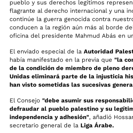
pueblo y sus derechos legítimos represen
flagrante al derecho internacional y una in
continúe la guerra genocida contra nuestro
conducen a la región aún más al borde del
oficina del presidente Mahmud Abás en u
El enviado especial de la
Autoridad Palest
había manifestado en la previa que
"la co
de la condición de miembro de pleno der
Unidas eliminará parte de la injusticia hi
han visto sometidas las sucesivas genera
El Consejo
"debe asumir sus responsabil
defraudar al pueblo palestino y su legít
independencia y adhesión"
, añadió Hossa
secretario general de la
Liga Árabe.