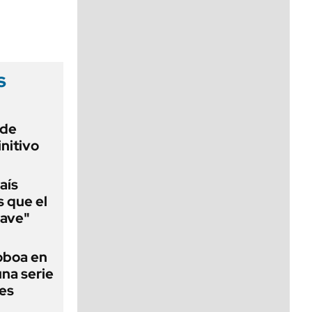
viernes de 10 a 18
s
 de
initivo
aís
s que el
lave"
Noboa en
una serie
les