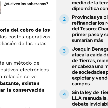
medio de la ten
¿Vuelven los soberanos?
diplomática con
Provincias ya p
refinanciar los 
del Tesoro: Chac
oria del cobro de los
primer paso y s
os costos operativos,
sumarían más
liación de las rutas
Joaquín Beneg
ataca la caída de
de Tierras, mie
 de un método de
encabeza una 
ositivos electrónicos
de sociedades 
a relación se ve
explotar y vend
bstante, existen
campos
zar la conservación
Sin la ley de Tie
LLA reanuda la 
debate Inviolab