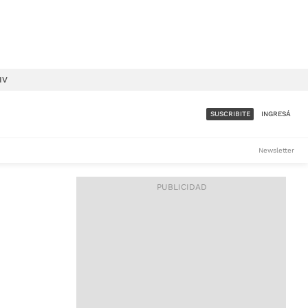
IV
SUSCRIBITE
INGRESÁ
SUMATE A LA COMUNIDAD
Newsletter
DE ÁMBITO
LES
ACCESO FULL - $1.800/MES
ES
CORPORATIVO - CONSULTAR
Si tenés dudas comunicate
con nosotros a
IOS
suscripciones@ambito.com.ar
Llamanos al (54) 11 4556-
9147/48 o
al (54) 11 4449-3256 de lunes a