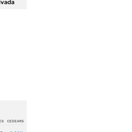
ivada
ES
CEDEARS