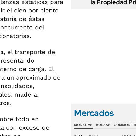
la Propiedad Pr
alanzas estáticas para
r el cien por ciento
atoria de éstas
concurrente del
ionatorias.
, el transporte de
presentando
terno de carga. El
era un aproximado de
nsolidados,
ales, madera,
ros.
Mercados
sobre todo en
MONEDAS
BOLSAS
COMMODITI
ula con exceso de