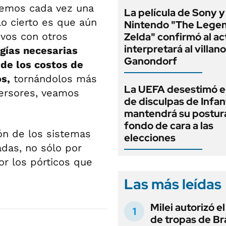
vemos cada vez una
La película de Sony y
lo cierto es que aún
Nintendo "The Legen
vos con otros
Zelda" confirmó al ac
interpretará al villano
ogías necesarias
Ganondorf
 de los costos de
s,
tornándolos más
La UEFA desestimó e
versores, veamos
de disculpas de Infan
mantendrá su postur
fondo de cara a las
ión de los sistemas
elecciones
das, no sólo por
or los pórticos que
Las más leídas
Milei autorizó e
de tropas de Bra