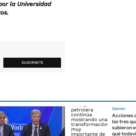
por la Universidad
os.
SUSCRIBITE
Opinión
Acciones a
las tres q
subieron en
qué todav