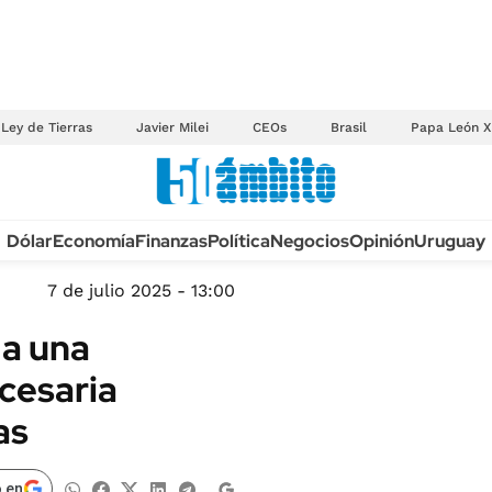
Ley de Tierras
Javier Milei
CEOs
Brasil
Papa León X
Anuario autos 2026
Dólar
Economía
Finanzas
Política
Negocios
Opinión
Uruguay
TECNOLOGÍA
NOVEDADES FISCA
MÉXICO
7 de julio 2025 - 13:00
EDICTOS JUDICIAL
OPINIÓN
 a una
MULTAS
MUNDO
ecesaria
LICITACIONES
INFORMACIÓN GENERAL
as
CUADROS TARIFAR
ESPECTÁCULOS
RECALL
DEPORTES
 en