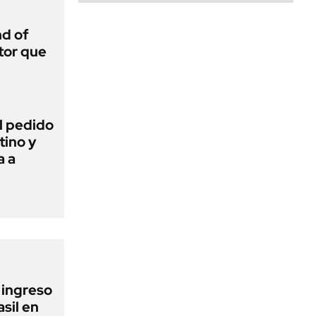
d of
tor que
l pedido
tino y
a a
l ingreso
sil en