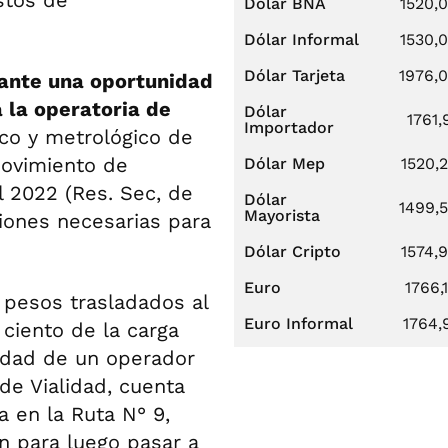
stos de
Dólar BNA
1520,
Dólar Informal
1530,
Dólar Tarjeta
1976,
 ante una oportunidad
a la operatoria de
Dólar
1761,
Importador
co y metrológico de
ovimiento de
Dólar Mep
1520,
l 2022 (Res. Sec, de
Dólar
1499,
Mayorista
iones necesarias para
Dólar Cripto
1574,
Euro
1766,
 pesos trasladados al
Euro Informal
1764,
 ciento de la carga
sidad de un operador
 de Vialidad, cuenta
 en la Ruta N° 9,
n para luego pasar a