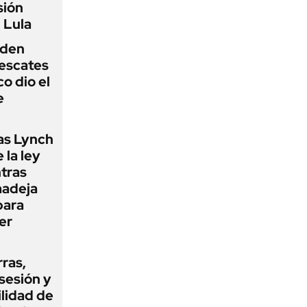
sión
 Lula
iden
rescates
o dio el
e
as Lynch
 la ley
ntras
madeja
para
er
rras,
sesión y
ilidad de