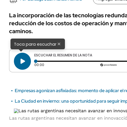
ÁMBITO DEBATE
Municipios
MEDIAKIT AMBITO DEBATE
La incorporación de las tecnologías redunda
URUGUAY
reducción de los costos de operación y man
caminos.
×
Toca para escuchar
ESCUCHAR EL RESUMEN DE LA NOTA
Tiempo transcurrido: 0 segundos
00:00
Empresas agonizan asfixiadas: momento de aplicar el re
La Ciudad en invierno: una oportunidad para seguir im
Las rutas argentinas necesitan avanzar en innovacci