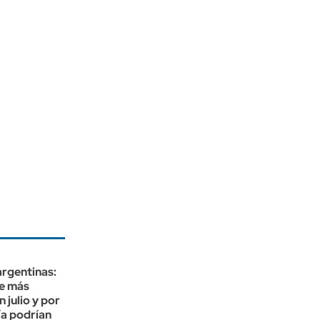
rgentinas:
ue más
 julio y por
ía podrían