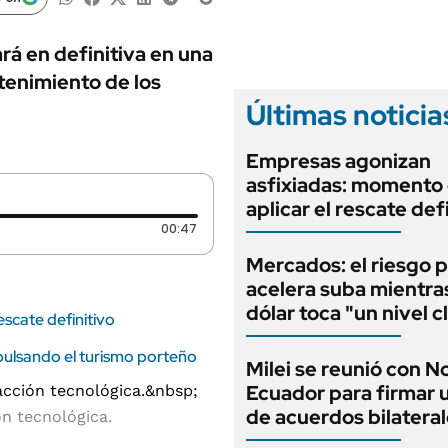
ANUARIO 2025
LIFESTYLE
EDICIÓN IMPRESA
AUTOS
rá en definitiva en una
tenimiento de los
Últimas noticia
Empresas agonizan
asfixiadas: momento
aplicar el rescate def
Duración: 47 segundos
00:47
Mercados: el riesgo p
acelera suba mientra
dólar toca "un nivel c
scate definitivo
pulsando el turismo porteño
Milei se reunió con 
Ecuador para firmar 
de acuerdos bilatera
ón tecnológica.