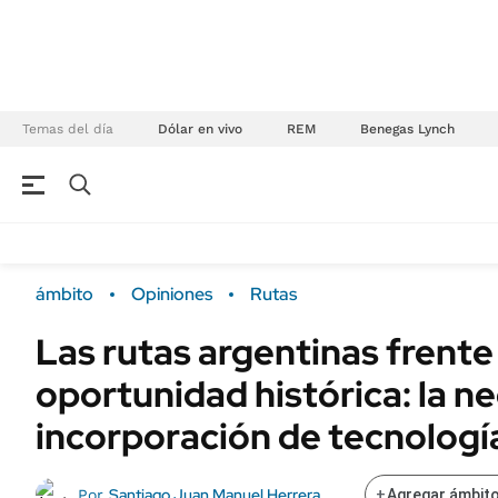
Temas del día
Dólar en vivo
REM
Benegas Lynch
NEGOCIOS
ÚLTIMAS NOTICIAS
Especiales Ámbito
ECONOMÍA
ámbito
Opiniones
Rutas
Real Estate
Banco de Datos
Las rutas argentinas frente
Sustentabilidad
Campo
oportunidad histórica: la n
Seguros
FINANZAS
ENERGY REPORT
incorporación de tecnologí
Dólar
POLÍTICA
Mercados
Santiago Juan Manuel Herrera
Por
+
Agregar ámbito
Nacional