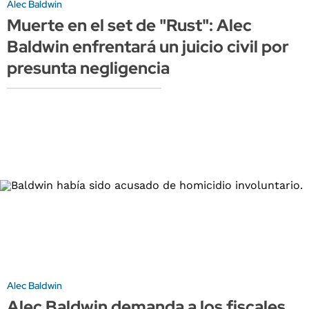
Alec Baldwin
Muerte en el set de "Rust": Alec
Baldwin enfrentará un juicio civil por
presunta negligencia
Alec Baldwin
Alec Baldwin demanda a los fiscales