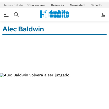
Temas del día
Dólar en vivo
Reservas
Morosidad
Senado
I
Alec Baldwin