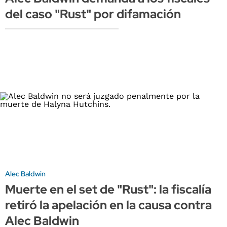
del caso "Rust" por difamación
Alec Baldwin
Muerte en el set de "Rust": la fiscalía
retiró la apelación en la causa contra
Alec Baldwin