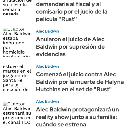
demandaría al fiscal y al
comisario por el jucio de la
película ''Rust''
Alec Baldwin
Anularon el juicio de Alec
Baldwin por supresión de
evidencias
Alec Baldwin
Comenzó el juicio contra Alec
Baldwin por la muerte de Halyna
Hutchins en el set de "Rust"
Alec Baldwin
Alec Baldwin protagonizará un
reality show junto a su familia:
cuándo se estrena