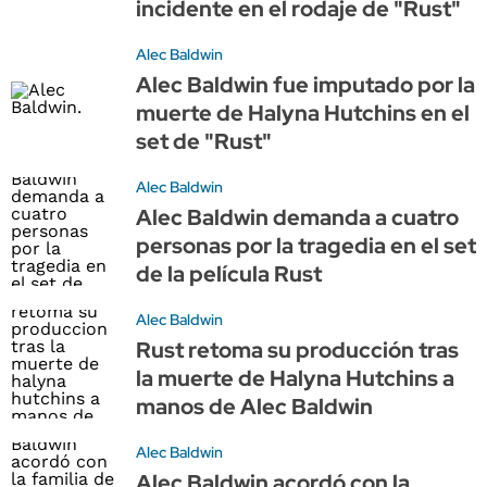
incidente en el rodaje de "Rust"
Alec Baldwin
Alec Baldwin fue imputado por la
muerte de Halyna Hutchins en el
set de "Rust"
Alec Baldwin
Alec Baldwin demanda a cuatro
personas por la tragedia en el set
de la película Rust
Alec Baldwin
Rust retoma su producción tras
la muerte de Halyna Hutchins a
manos de Alec Baldwin
Alec Baldwin
Alec Baldwin acordó con la