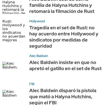
familia de Halyna Hutchins y
retomará la filmación de Rust
Hollywood
Tragedia en el set de Rust: no
hay acuerdo entre Hollywood y
sindicatos por medidas de
seguridad
Alec Baldwin
Alec Baldwin insiste en que no
apretó el gatillo en el set de Rust
FBI
Alec Baldwin disparó la pistola
que mató a Halyna Hutchins,
según el FBI