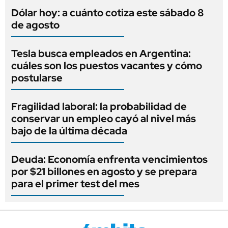
Dólar hoy: a cuánto cotiza este sábado 8
de agosto
Tesla busca empleados en Argentina:
cuáles son los puestos vacantes y cómo
postularse
Fragilidad laboral: la probabilidad de
conservar un empleo cayó al nivel más
bajo de la última década
Deuda: Economía enfrenta vencimientos
por $21 billones en agosto y se prepara
para el primer test del mes