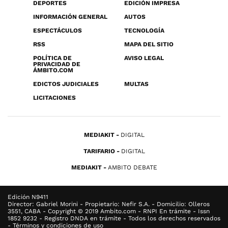
DEPORTES
EDICIÓN IMPRESA
INFORMACIÓN GENERAL
AUTOS
ESPECTÁCULOS
TECNOLOGÍA
RSS
MAPA DEL SITIO
POLÍTICA DE
AVISO LEGAL
PRIVACIDAD DE
ÁMBITO.COM
EDICTOS JUDICIALES
MULTAS
LICITACIONES
MEDIAKIT
DIGITAL
TARIFARIO
DIGITAL
MEDIAKIT
AMBITO DEBATE
Edición N9411
Director: Gabriel Morini - Propietario: Nefir S.A. - Domicilio: Olleros
3551, CABA - Copyright © 2019 Ambito.com - RNPI En trámite - Issn
1852 9232 - Registro DNDA en trámite - Todos los derechos reservados
- Términos y condiciones de uso