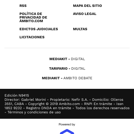
RSS
MAPA DEL SITIO
POLÍTICA DE
AVISO LEGAL
PRIVACIDAD DE
ÁMBITO.COM
EDICTOS JUDICIALES
MULTAS
LICITACIONES
MEDIAKIT
DIGITAL
TARIFARIO
DIGITAL
MEDIAKIT
AMBITO DEBATE
Edición N9415
Director: Gabriel Morini - Propietario: Nefir S.A. - Domicilio: Olleros
3551, CABA - Copyright © 2019 Ambito.com - RNPI En trámite - Issn
1852 9232 - Registro DNDA en trámite - Todos los derechos reservados
- Términos y condiciones de uso