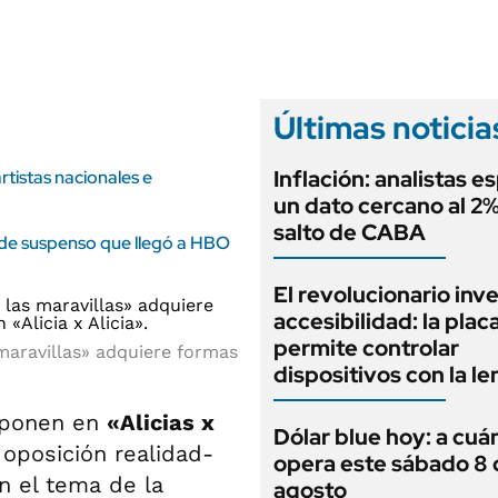
ANUARIO 2025
LIFESTYLE
EDICIÓN IMPRESA
AUTOS
Últimas noticia
Inflación: analistas e
rtistas nacionales e
un dato cercano al 2%
salto de CABA
la de suspenso que llegó a HBO
El revolucionario inv
accesibilidad: la plac
permite controlar
 maravillas» adquiere formas
dispositivos con la l
xponen en
«Alicias x
Dólar blue hoy: a cuá
 oposición realidad-
opera este sábado 8 
n el tema de la
agosto