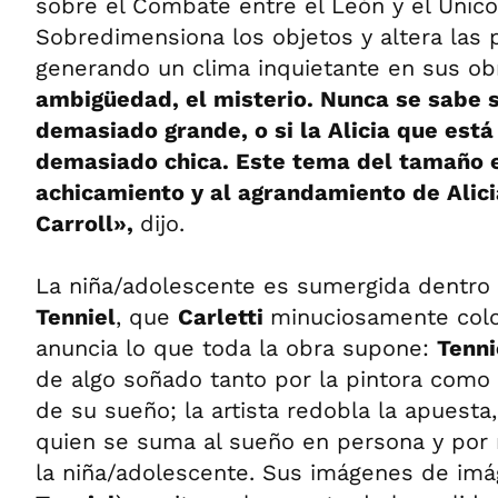
sobre el Combate entre el León y el Unico
Sobredimensiona los objetos y altera las 
generando un clima inquietante en sus o
ambigüedad, el misterio. Nunca se sabe s
demasiado grande, o si la Alicia que está
demasiado chica. Este tema del tamaño e
achicamiento y al agrandamiento de Alicia
Carroll»,
dijo.
La niña/adolescente es sumergida dentro d
Tenniel
, que
Carletti
minuciosamente colo
anuncia lo que toda la obra supone:
Tenn
de algo soñado tanto por la pintora como
de su sueño; la artista redobla la apuesta
quien se suma al sueño en persona y por 
la niña/adolescente. Sus imágenes de imá