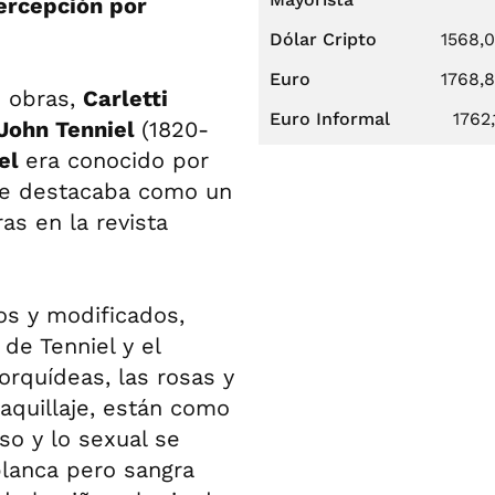
ercepción por
Dólar Cripto
1568,
Euro
1768,
s obras,
Carletti
Euro Informal
1762,
John Tenniel
(1820-
iel
era conocido por
 se destacaba como un
ras en la revista
s y modificados,
de Tenniel y el
 orquídeas, las rosas y
aquillaje, están como
o y lo sexual se
blanca pero sangra