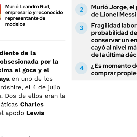
Murió Jorge, el
Murió Leandro Rud,
empresario y reconocido
de Lionel Messi
representante de
modelos
Fragilidad labora
probabilidad d
conservar un e
cayó al nivel má
diente de la
de la última dé
, obsesionada por la
¿Es momento d
ima el goce y el
comprar propi
naya
en uno de los
rdshire, el 4 de julio
 Dos de ellos eran la
máticas
Charles
 el apodo
Lewis