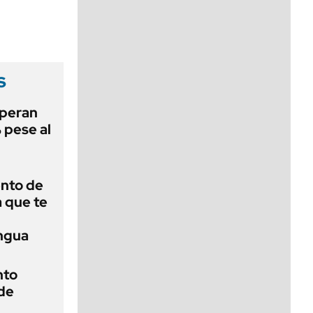
viernes de 10 a 18
s
speran
 pese al
ento de
a que te
engua
nto
de