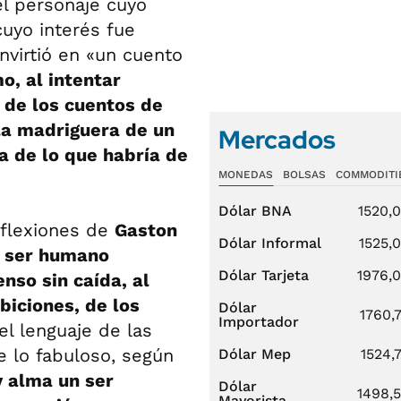
del personaje cuyo
cuyo interés fue
nvirtió en «un cuento
, al intentar
 de los cuentos de
 la madriguera de un
Mercados
ea de lo que habría de
MONEDAS
BOLSAS
COMMODITI
Dólar BNA
1520,
eflexiones de
Gaston
Dólar Informal
1525,
o ser humano
Dólar Tarjeta
1976,
nso sin caída, al
iciones, de los
Dólar
1760,
Importador
l lenguaje de las
de lo fabuloso, según
Dólar Mep
1524,
y alma un ser
Dólar
1498,
Mayorista