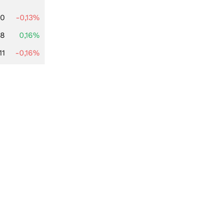
00
-0,13%
88
0,16%
11
-0,16%