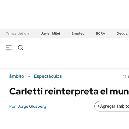
Temas del día
Javier Milei
Empleo
BCRA
Deuda
NEGOCIOS
ÚLTIMAS NOTICIAS
Especiales Ámbito
ECONOMÍA
ámbito
Espectáculos
11
Real Estate
Banco de Datos
Carletti reinterpreta el mun
Sustentabilidad
Campo
Seguros
FINANZAS
Jorge Glusberg
Por
+
Agregar ámbito
ENERGY REPORT
Dólar
POLÍTICA
Mercados
Nacional