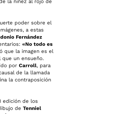
de la niñez al rojo de
fuerte poder sobre el
imágenes, a estas
donio Fernández
entarios:
«No todo es
bió que la imagen es el
l que un ensueño.
ido por
Carroll
, para
causal de la llamada
gina la contraposición
I edición de los
 dibujo de
Tenniel