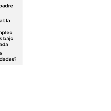
 padre
l: la
e
mpleo
s bajo
cada
e
edades?