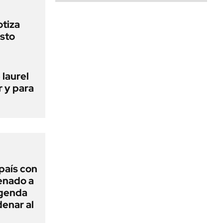
otiza
sto
 laurel
r y para
 país con
Senado a
agenda
enar al