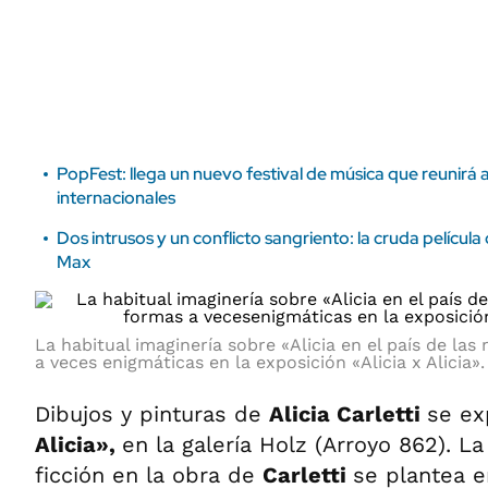
ÁMBITO DEBATE
Municipios
MEDIAKIT AMBITO DEBATE
URUGUAY
PopFest: llega un nuevo festival de música que reunirá a
internacionales
Dos intrusos y un conflicto sangriento: la cruda pelícu
Max
La habitual imaginería sobre «Alicia en el país de las
a veces enigmáticas en la exposición «Alicia x Alicia».
Dibujos y pinturas de
Alicia Carletti
se e
Alicia»,
en la galería Holz (Arroyo 862). La
ficción en la obra de
Carletti
se plantea e