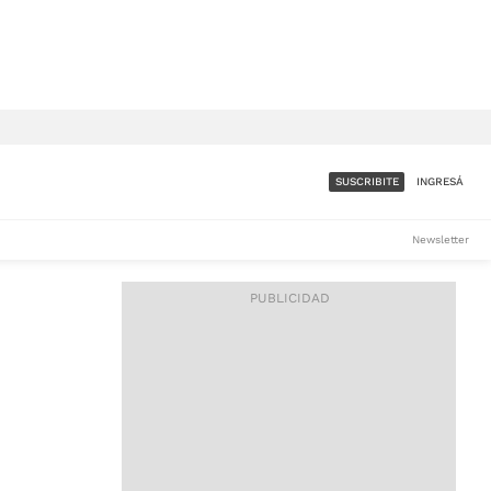
SUSCRIBITE
INGRESÁ
SUMATE A LA COMUNIDAD
Newsletter
DE ÁMBITO
LES
ACCESO FULL - $1.800/MES
ES
CORPORATIVO - CONSULTAR
Si tenés dudas comunicate
con nosotros a
IOS
suscripciones@ambito.com.ar
Llamanos al (54) 11 4556-
9147/48 o
al (54) 11 4449-3256 de lunes a