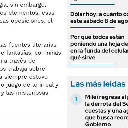
gia, sin embargo,
sos elementos, esas
Dólar hoy: a cuánto c
cas oposiciones, el
este sábado 8 de ago
Por qué todos están
poniendo una hoja de
as fuentes literarias
en la funda del celula
e fantasías, con niñas
qué sirve
 a través de
os trabaja sobre
ra siempre estuvo
Las más leídas
o juego de lo irreal y
 y las misteriosas
Milei regresa al
la derrota del 
cuestas y una 
que busca reord
Gobierno