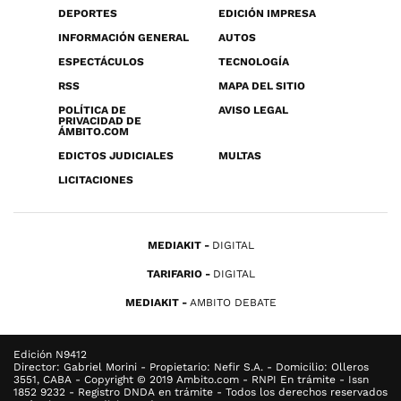
DEPORTES
EDICIÓN IMPRESA
INFORMACIÓN GENERAL
AUTOS
ESPECTÁCULOS
TECNOLOGÍA
RSS
MAPA DEL SITIO
POLÍTICA DE
AVISO LEGAL
PRIVACIDAD DE
ÁMBITO.COM
EDICTOS JUDICIALES
MULTAS
LICITACIONES
MEDIAKIT
DIGITAL
TARIFARIO
DIGITAL
MEDIAKIT
AMBITO DEBATE
Edición N9412
Director: Gabriel Morini - Propietario: Nefir S.A. - Domicilio: Olleros
3551, CABA - Copyright © 2019 Ambito.com - RNPI En trámite - Issn
1852 9232 - Registro DNDA en trámite - Todos los derechos reservados