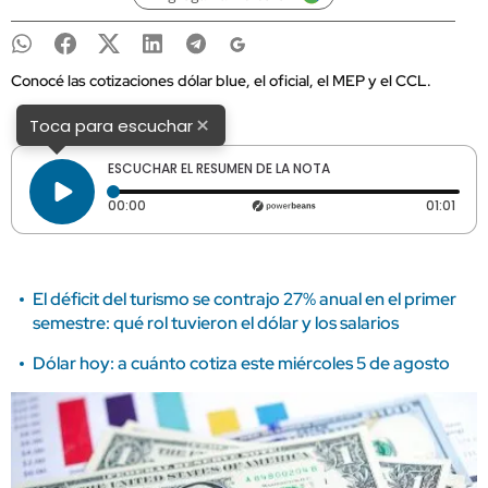
Conocé las cotizaciones dólar blue, el oficial, el MEP y el CCL.
×
Toca para escuchar
ESCUCHAR EL RESUMEN DE LA NOTA
Tiempo transcurrido: 0 segundos
Dura
00:00
01:01
El déficit del turismo se contrajo 27% anual en el primer
semestre: qué rol tuvieron el dólar y los salarios
Dólar hoy: a cuánto cotiza este miércoles 5 de agosto