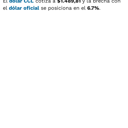
El
dólar CCL
cotiza a
$1.489,81
y la brecha con
el
dólar oficial
se posiciona en el
6.7%
.