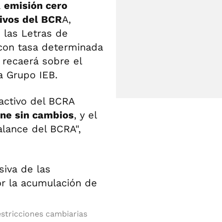
a
emisión cero
sivos del BCR
A,
 las Letras de
con tasa determinada
 recaerá sobre el
a Grupo IEB.
activo del BCRA
ene sin cambios
, y el
alance del BCRA",
estricciones cambiarias