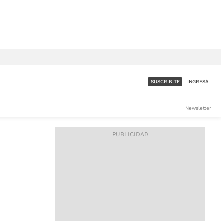
SUSCRIBITE
INGRESÁ
SUMATE A LA COMUNIDAD
Newsletter
DE ÁMBITO
LES
ACCESO FULL - $1.800/MES
ES
CORPORATIVO - CONSULTAR
Si tenés dudas comunicate
con nosotros a
IOS
suscripciones@ambito.com.ar
Llamanos al (54) 11 4556-
9147/48 o
al (54) 11 4449-3256 de lunes a