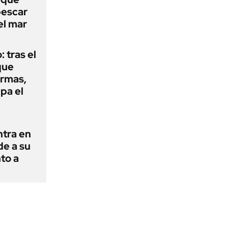
pescar
el mar
: tras el
que
armas,
ipa el
ntra en
de a su
to a