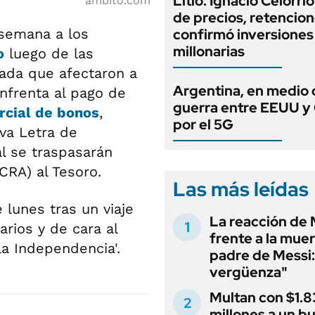
Litio: Ignacio Celorri
ambito.com
de precios, retencion
semana a los
confirmó inversiones
millonarias
o
luego de las
ada que afectaron a
Argentina, en medio 
enfrenta al pago de
guerra entre EEUU y
rcial de bonos
,
por el 5G
va Letra de
al se traspasarán
CRA) al Tesoro.
Las más leídas
 lunes tras un viaje
La reacción de 
arios y de cara al
frente a la muer
la Independencia'.
padre de Messi:
vergüenza"
Multan con $1.8
millones a un b