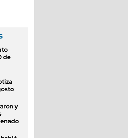
viernes de 10 a 18
s
nto
9 de
otiza
gosto
aron y
s
 Senado