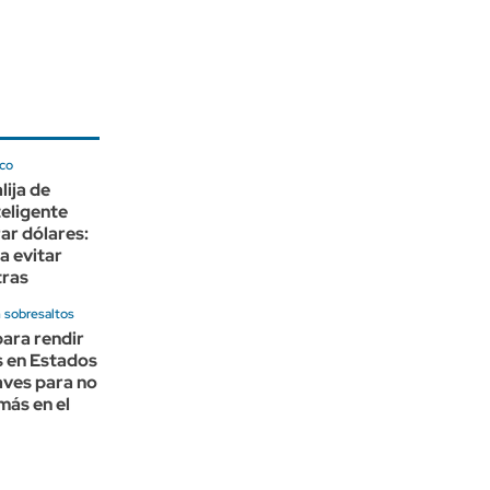
co
lija de
eligente
ar dólares:
a evitar
tras
n sobresaltos
ara rendir
s en Estados
aves para no
más en el