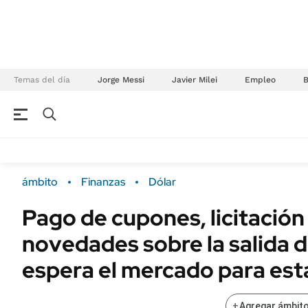
Temas del día
Jorge Messi
Javier Milei
Empleo
NEGOCIOS
ÚLTIMAS NOTICIAS
Especiales Ámbito
ECONOMÍA
ámbito
Finanzas
Dólar
Real Estate
Banco de Datos
Pago de cupones, licitación
Sustentabilidad
Campo
novedades sobre la salida d
Seguros
FINANZAS
ENERGY REPORT
espera el mercado para es
Dólar
POLÍTICA
Mercados
+
Agregar ámbito
Nacional