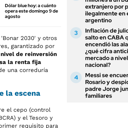
Dólar blue hoy: a cuánto
extranjero por 
opera este domingo 9 de
ilegalmente en 
agosto
argentino
Inflación de julio
salto en CABA 
'Bonar 2030' y otros
encendió las al
es, garantizado por
¿qué cifra antic
 nivel de reinversión
mercado a nivel
a la renta fija
nacional?
de una correduría
Messi se encue
Rosario y despi
padre Jorge jun
de la escena
familiares
e el cepo (control
BCRA) y el Tesoro y
primer requisito para