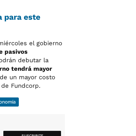
a para este
 miércoles el gobierno
e pasivos
odrán debutar la
rno tendrá mayor
de un mayor costo
o de Fundcorp.
conomía
SUSCRIBITE