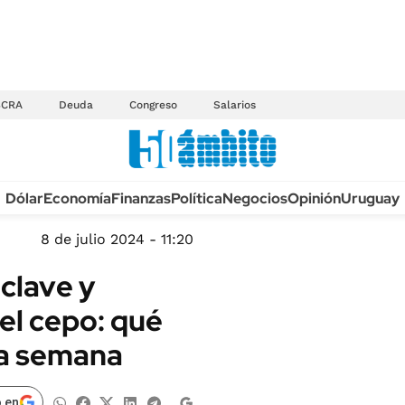
BCRA
Deuda
Congreso
Salarios
Anuario autos 2026
Dólar
Economía
Finanzas
Política
Negocios
Opinión
Uruguay
TECNOLOGÍA
NOVEDADES FISCA
MÉXICO
8 de julio 2024 - 11:20
EDICTOS JUDICIAL
OPINIÓN
 clave y
MULTAS
MUNDO
el cepo: qué
LICITACIONES
INFORMACIÓN GENERAL
ta semana
CUADROS TARIFAR
ESPECTÁCULOS
RECALL
DEPORTES
 en