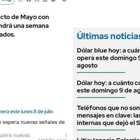
ANUARIO 2025
LIFESTYLE
EDICIÓN IMPRESA
AUTOS
Pacto de Mayo con
endrá una semana
Últimas noticia
ados.
Dólar blue hoy: a cuá
opera este domingo 
agosto
Dólar hoy: a cuánto c
este domingo 9 de a
Teléfonos que no son
era este lunes 8 de julio
mensajes en clave: la
internas que dejó el
spera nuevas