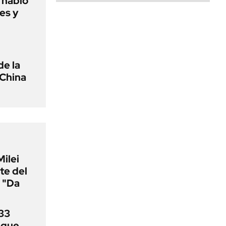
o habló
es y
de la
 China
Milei
te del
 "Da
33
uque