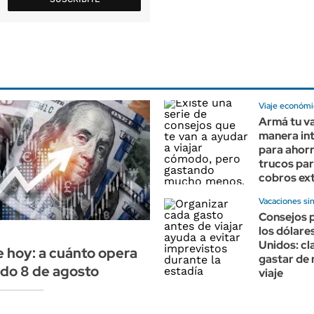
Viaje económi
Armá tu va
manera int
para ahorr
trucos par
cobros ex
Vacaciones si
Consejos p
los dólare
Unidos: cl
e hoy: a cuánto opera
gastar de 
do 8 de agosto
viaje