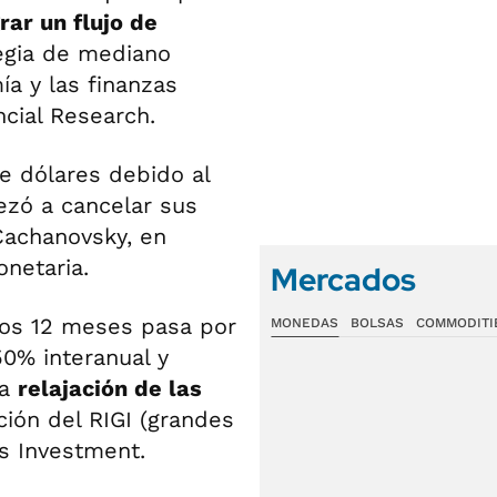
rar un flujo de
egia de mediano
ía y las finanzas
ncial Research.
e dólares debido al
ezó a cancelar sus
Cachanovsky, en
netaria.
Mercados
mos 12 meses pasa por
MONEDAS
BOLSAS
COMMODITI
50% interanual y
la
relajación de las
ión del RIGI (grandes
os Investment.