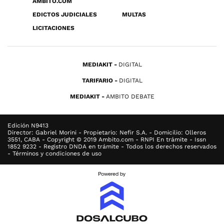
ÁMBITO.COM
EDICTOS JUDICIALES
MULTAS
LICITACIONES
MEDIAKIT
DIGITAL
TARIFARIO
DIGITAL
MEDIAKIT
AMBITO DEBATE
Edición N9413
Director: Gabriel Morini - Propietario: Nefir S.A. - Domicilio: Olleros
3551, CABA - Copyright © 2019 Ambito.com - RNPI En trámite - Issn
1852 9232 - Registro DNDA en trámite - Todos los derechos reservados
- Términos y condiciones de uso