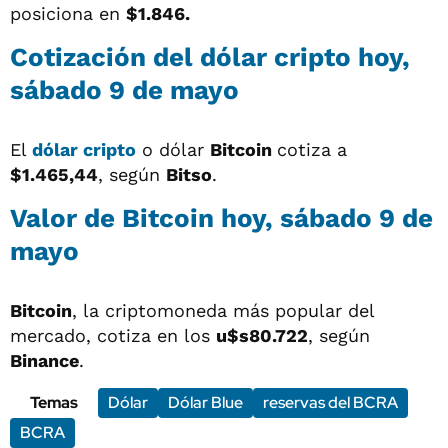
posiciona en
$1.846.
Cotización del
dólar cripto
hoy,
sábado 9 de mayo
El
dólar cripto
o dólar
Bitcoin
cotiza a
$1.465,44
, según
Bitso
.
Valor de Bitcoin hoy, sábado 9 de
mayo
Bitcoin
, la criptomoneda más popular del
mercado, cotiza en los
u$s80.722
, según
Binance
.
Temas
Dólar
Dólar Blue
reservas del BCRA
BCRA