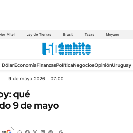
ier Milei
Ley de Tierras
Brasil
Tasas
Moyano
Anuario autos 2026
Dólar
Economía
Finanzas
Política
Negocios
Opinión
Uruguay
TECNOLOGÍA
NOVEDADES FISCA
MÉXICO
9 de mayo 2026 - 07:00
EDICTOS JUDICIAL
OPINIÓN
oy: qué
MULTAS
MUNDO
do 9 de mayo
LICITACIONES
INFORMACIÓN GENERAL
CUADROS TARIFAR
ESPECTÁCULOS
RECALL
DEPORTES
 en