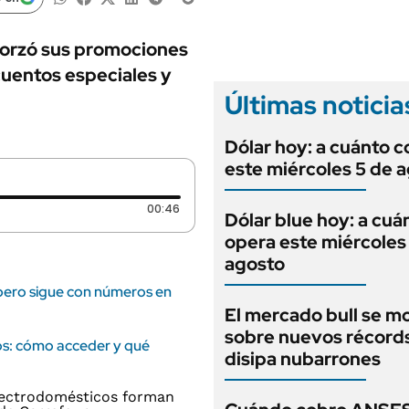
ANUARIO 2025
LIFESTYLE
EDICIÓN IMPRESA
AUTOS
forzó sus promociones
uentos especiales y
Últimas noticia
Dólar hoy: a cuánto c
este miércoles 5 de 
Duración: 46 segundos
00:46
Dólar blue hoy: a cuá
opera este miércoles
agosto
 pero sigue con números en
El mercado bull se m
sobre nuevos récord
s: cómo acceder y qué
disipa nubarrones