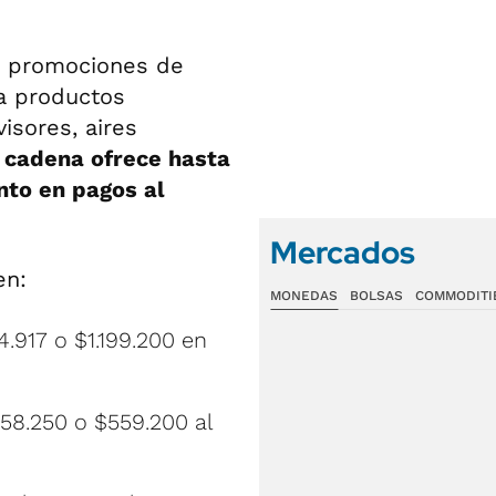
s promociones de
ra productos
isores, aires
 cadena ofrece hasta
nto en pagos al
Mercados
en:
MONEDAS
BOLSAS
COMMODITI
.917 o $1.199.200 en
58.250 o $559.200 al