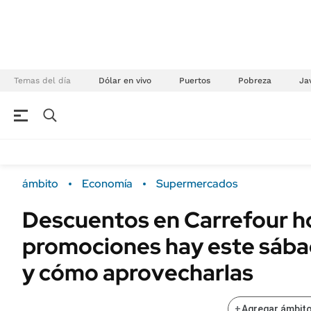
Temas del día
Dólar en vivo
Puertos
Pobreza
Jav
NEGOCIOS
ÚLTIMAS NOTICIAS
Especiales Ámbito
ECONOMÍA
ámbito
Economía
Supermercados
Real Estate
Banco de Datos
Descuentos en Carrefour h
Sustentabilidad
Campo
promociones hay este sába
Seguros
FINANZAS
ENERGY REPORT
y cómo aprovecharlas
Dólar
POLÍTICA
Mercados
+
Agregar ámbito
Nacional