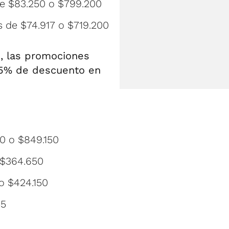
de $83.250 o $799.200
s de $74.917 o $719.200
o, las promociones
 15% de descuento en
0 o $849.150
 $364.650
o $424.150
55