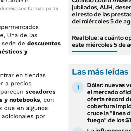
Cuándo cobro ANSES
jubilados, AUH, dese
rodomésticos forman parte
el resto de las prest
del miércoles 5 de a
supermercados
e, Una de las
Real blue: a cuánto o
a serie de
descuentos
este miércoles 5 de 
ésticos y
Las más leídas
ntrar en tiendas
r a precios
Dólar: nuevas v
 aparecen
secadores
el mercado ofici
oferta récord d
as y notebooks
, con
cobertura impi
as que en algunos
cruce la "línea 
adicionales por
fuego" de los $
La influencer n