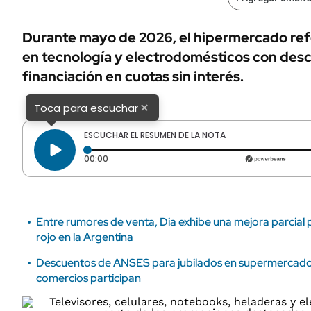
ÁMBITO DEBATE
Municipios
MEDIAKIT AMBITO DEBATE
Durante mayo de 2026, el hipermercado re
URUGUAY
en tecnología y electrodomésticos con desc
financiación en cuotas sin interés.
×
Toca para escuchar
ESCUCHAR EL RESUMEN DE LA NOTA
Tiempo transcurrido: 0 segundos
00:00
Entre rumores de venta, Dia exhibe una mejora parcial
rojo en la Argentina
Descuentos de ANSES para jubilados en supermercado
comercios participan