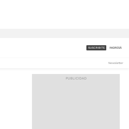
SUSCRIBITE
INGRESÁ
SUMATE A LA COMUNIDAD
Newsletter
DE ÁMBITO
LES
ACCESO FULL - $1.800/MES
ES
CORPORATIVO - CONSULTAR
Si tenés dudas comunicate
con nosotros a
IOS
suscripciones@ambito.com.ar
Llamanos al (54) 11 4556-
9147/48 o
al (54) 11 4449-3256 de lunes a