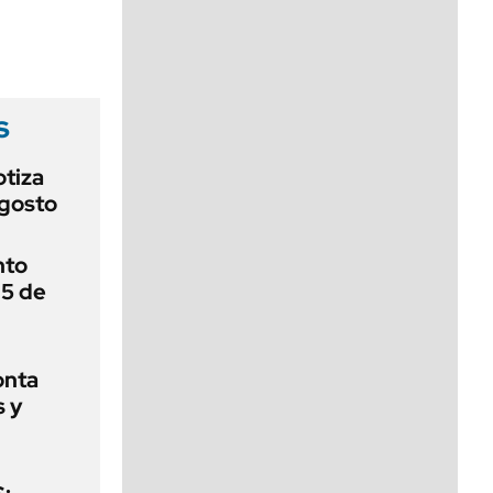
viernes de 10 a 18
s
otiza
agosto
nto
 5 de
onta
s y