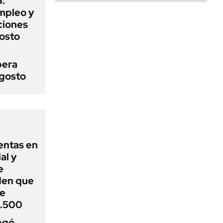
:
mpleo y
aciones
gosto
pera
agosto
entas en
al y
e
den que
de
1.500
egó