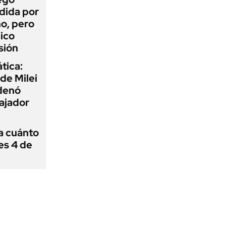
dida por
o, pero
ico
sión
tica:
 de Milei
rdenó
bajador
 a cuánto
es 4 de