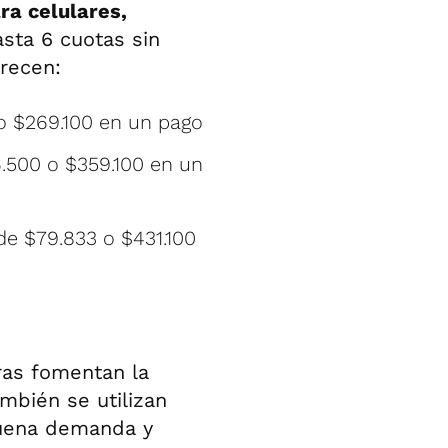
ra celulares,
asta 6 cuotas sin
arecen:
 o $269.100 en un pago
.500 o $359.100 en un
e $79.833 o $431.100