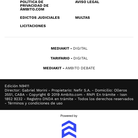
POLÍTICA DE
AVISO LEGAL
PRIVACIDAD DE
ÁMBITO.COM
EDICTOS JUDICIALES
MULTAS
LICITACIONES
MEDIAKIT
DIGITAL
TARIFARIO
DIGITAL
MEDIAKIT
AMBITO DEBATE
Edición N9411
Director: Gabriel Morini - Propietario: Nefir S.A. - Domicilio: Olleros
3551, CABA - Copyright © 2019 Ambito.com - RNPI En trámite - Issn
1852 9232 - Registro DNDA en trámite - Todos los derechos reservados
- Términos y condiciones de uso