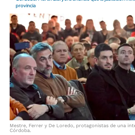
provincia
Mestre, Ferrer y De Loredo, protagonistas de una int
Córdoba.