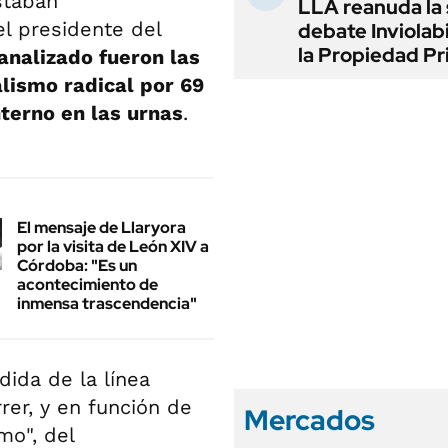
staban
LLA reanuda la 
l presidente del
debate Inviolab
la Propiedad Pr
analizado fueron las
ialismo radical por 69
nterno en las urnas
.
El mensaje de Llaryora
por la visita de León XIV a
Córdoba: "Es un
acontecimiento de
inmensa trascendencia"
ida de la línea
rer, y en función de
Mercados
mo", del