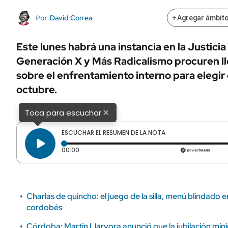
ÁMBITO DEBATE
Municipios
David Correa
Por
+
Agregar ámbito
MEDIAKIT AMBITO DEBATE
URUGUAY
Este lunes habrá una instancia en la Justici
Generación X y Más Radicalismo procuren ll
sobre el enfrentamiento interno para elegir
octubre.
×
Toca para escuchar
ESCUCHAR EL RESUMEN DE LA NOTA
Tiempo transcurrido: 0 segundos
00:00
Charlas de quincho: el juego de la silla, menú blindado e
cordobés
Córdoba: Martín Llaryora anunció que la jubilación mí