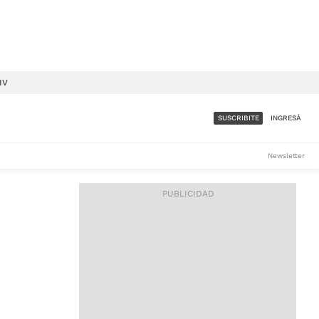
IV
SUSCRIBITE
INGRESÁ
SUMATE A LA COMUNIDAD
Newsletter
DE ÁMBITO
LES
ACCESO FULL - $1.800/MES
ES
CORPORATIVO - CONSULTAR
Si tenés dudas comunicate
con nosotros a
IOS
suscripciones@ambito.com.ar
Llamanos al (54) 11 4556-
9147/48 o
al (54) 11 4449-3256 de lunes a