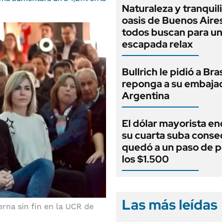
Naturaleza y tranquili
oasis de Buenos Aire
todos buscan para u
escapada relax
Bullrich le pidió a Bra
reponga a su embaja
Argentina
El dólar mayorista e
su cuarta suba conse
quedó a un paso de p
los $1.500
Las más leídas
erna sin fin en la UCR de