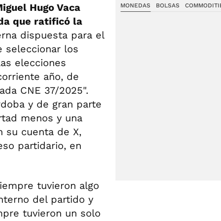
 Miguel Hugo Vaca
MONEDAS
BOLSAS
COMMODITI
a que ratificó la
erna dispuesta para el
e seleccionar los
las elecciones
orriente año, de
dada CNE 37/2025".
rdoba y de gran parte
ertad menos y una
n su cuenta de X,
so partidario, en
iempre tuvieron algo
nterno del partido y
empre tuvieron un solo