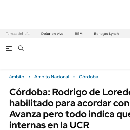
Temas del día
Dólar en vivo
REM
Benegas Lynch
NEGOCIOS
ÚLTIMAS NOTICIAS
Especiales Ámbito
ECONOMÍA
ámbito
Ambito Nacional
Córdoba
Real Estate
Banco de Datos
Córdoba: Rodrigo de Lore
Sustentabilidad
Campo
habilitado para acordar con
Seguros
FINANZAS
ENERGY REPORT
Avanza pero todo indica qu
Dólar
POLÍTICA
internas en la UCR
Mercados
Nacional