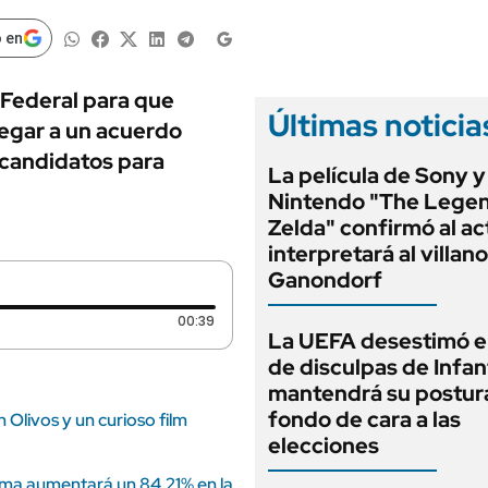
ANUARIO 2025
LIFESTYLE
EDICIÓN IMPRESA
 en
AUTOS
a Federal para que
Últimas noticia
egar a un acuerdo
 candidatos para
La película de Sony y
Nintendo "The Legen
Zelda" confirmó al ac
interpretará al villano
Ganondorf
Duración: 39 segundos
00:39
La UEFA desestimó e
de disculpas de Infan
mantendrá su postur
fondo de cara a las
n Olivos y un curioso film
elecciones
nima aumentará un 84,21% en la