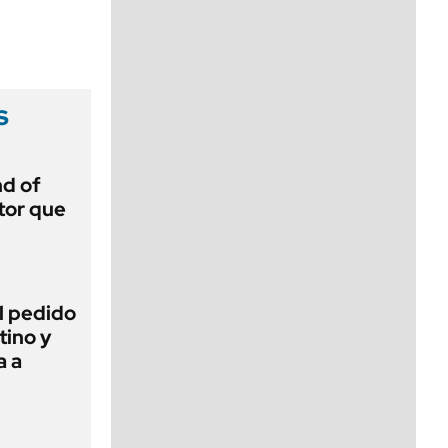
viernes de 10 a 18
s
d of
tor que
l pedido
tino y
a a