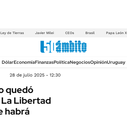
Ley de Tierras
Javier Milei
CEOs
Brasil
Papa León X
Anuario autos 2026
Dólar
Economía
Finanzas
Política
Negocios
Opinión
Uruguay
TECNOLOGÍA
NOVEDADES FISCA
MÉXICO
28 de julio 2025 - 12:30
EDICTOS JUDICIAL
OPINIÓN
do quedó
MULTAS
MUNDO
 La Libertad
LICITACIONES
INFORMACIÓN GENERAL
e habrá
CUADROS TARIFAR
ESPECTÁCULOS
RECALL
DEPORTES