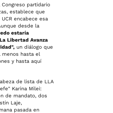
l Congreso partidario
zas, establece que
la UCR encabece esa
. Aunque desde la
edo estaría
 La Libertad Avanza
idad",
un diálogo que
l menos hasta el
nes y hasta aquí
beza de lista de LLA
efe" Karina Milei:
ión de mandato, dos
tín Laje,
emana pasada en