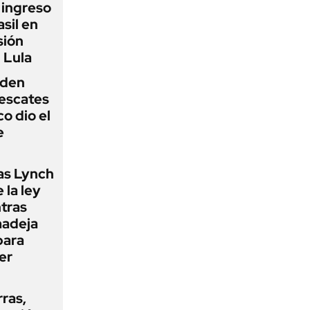
l ingreso
sil en
sión
 Lula
iden
rescates
o dio el
e
as Lynch
 la ley
ntras
madeja
para
er
rras,