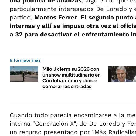
una política de alianzas
, algo en lo que e
particularmente interesados De Loredo y e
partido,
Marcos Ferrer
.
El segundo punto 
internas y allí se impuso otra vez el ofic
a 32 para desactivar el enfrentamiento i
Informate más
Milo J cierra su 2026 con
un show multitudinario en
Córdoba: cómo y dónde
comprar las entradas
Cuando todo parecía encaminarse a la med
interna "Generación X", de De Loredo y Fer
un recurso presentado por "Más Radicalis