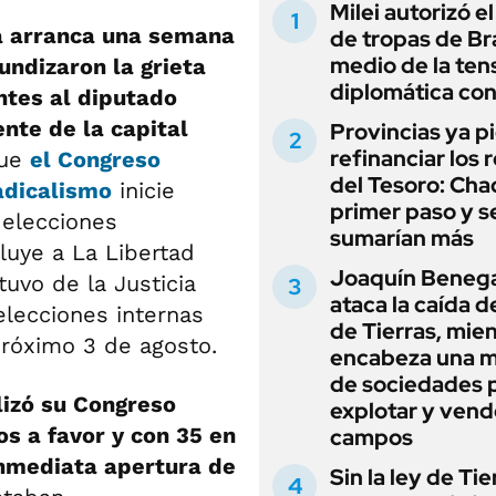
Milei autorizó e
a arranca una semana
de tropas de Bra
medio de la ten
undizaron la grieta
diplomática con
ntes al diputado
nte de la capital
Provincias ya p
refinanciar los 
que
el Congreso
del Tesoro: Chac
adicalismo
inicie
primer paso y s
 elecciones
sumarían más
cluye a La Libertad
Joaquín Beneg
uvo de la Justicia
ataca la caída de
elecciones internas
de Tierras, mie
próximo 3 de agosto.
encabeza una 
de sociedades 
lizó su Congreso
explotar y vend
os a favor y con 35 en
campos
inmediata apertura de
Sin la ley de Tie