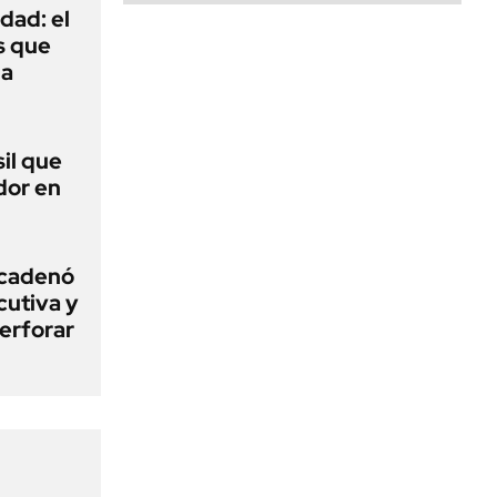
dad: el
s que
na
sil que
dor en
ncadenó
cutiva y
erforar