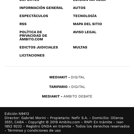
INFORMACIÓN GENERAL
AUTOS
ESPECTÁCULOS
TECNOLOGÍA
RSS
MAPA DEL SITIO
POLÍTICA DE
AVISO LEGAL
PRIVACIDAD DE
ÁMBITO.COM
EDICTOS JUDICIALES
MULTAS
LICITACIONES
MEDIAKIT
DIGITAL
TARIFARIO
DIGITAL
MEDIAKIT
AMBITO DEBATE
Edición N9413
Director: Gabriel Morini - Propietario: Nefir S.A. - Domicilio: Olleros
3551, CABA - Copyright © 2019 Ambito.com - RNPI En trámite - Issn
1852 9232 - Registro DNDA en trámite - Todos los derechos reservados
- Términos y condiciones de uso