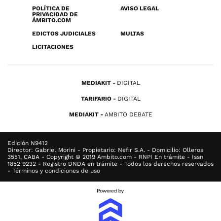
POLÍTICA DE
AVISO LEGAL
PRIVACIDAD DE
ÁMBITO.COM
EDICTOS JUDICIALES
MULTAS
LICITACIONES
MEDIAKIT
DIGITAL
TARIFARIO
DIGITAL
MEDIAKIT
AMBITO DEBATE
Edición N9412
Director: Gabriel Morini - Propietario: Nefir S.A. - Domicilio: Olleros
3551, CABA - Copyright © 2019 Ambito.com - RNPI En trámite - Issn
1852 9232 - Registro DNDA en trámite - Todos los derechos reservados
- Términos y condiciones de uso