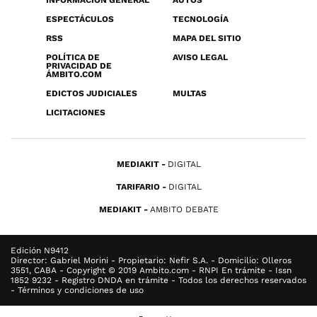
INFORMACIÓN GENERAL
AUTOS
ESPECTÁCULOS
TECNOLOGÍA
RSS
MAPA DEL SITIO
POLÍTICA DE
AVISO LEGAL
PRIVACIDAD DE
ÁMBITO.COM
EDICTOS JUDICIALES
MULTAS
LICITACIONES
MEDIAKIT
DIGITAL
TARIFARIO
DIGITAL
MEDIAKIT
AMBITO DEBATE
Edición N9412
Director: Gabriel Morini - Propietario: Nefir S.A. - Domicilio: Olleros
3551, CABA - Copyright © 2019 Ambito.com - RNPI En trámite - Issn
1852 9232 - Registro DNDA en trámite - Todos los derechos reservados
- Términos y condiciones de uso