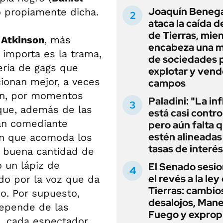
Joaquín Beneg
ió propiamente dicha.
ataca la caída de
de Tierras, mie
Atkinson
, más
encabeza una 
 importa es la trama,
de sociedades 
ería de gags que
explotar y vend
ionan mejor, a veces
campos
ien, por momentos
Paladini: "La in
rque, además de las
está casi contro
ran comediante
pero aún falta 
estén alineadas 
ón que acomoda los
tasas de interés
 buena cantidad de
 un lápiz de
El Senado sesio
el revés a la ley
ado por la voz que da
Tierras: cambio
io. Por supuesto,
desalojos, Mane
depende de las
Fuego y exprop
a, cada espectador