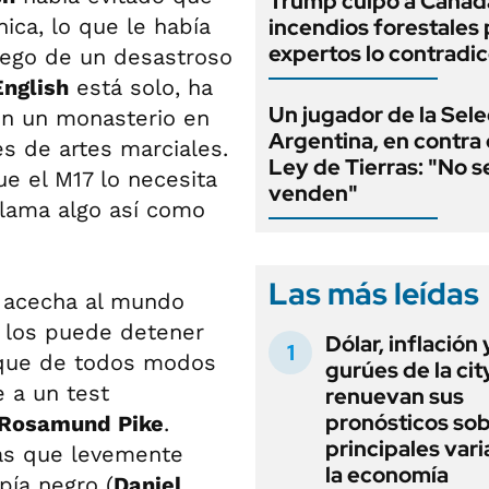
Trump culpó a Canadá
ica, lo que le había
incendios forestales 
expertos lo contradi
 luego de un desastroso
English
está solo, ha
Un jugador de la Sel
 en un monasterio en
Argentina, en contra 
es de artes marciales.
Ley de Tierras: "No s
e el M17 lo necesita
venden"
llama algo así como
Las más leídas
 acecha al mundo
ue los puede detener
Dólar, inflación 
 que de todos modos
gurúes de la cit
 a un test
renuevan sus
pronósticos sob
Rosamund Pike
.
principales vari
ás que levemente
la economía
pía negro (
Daniel