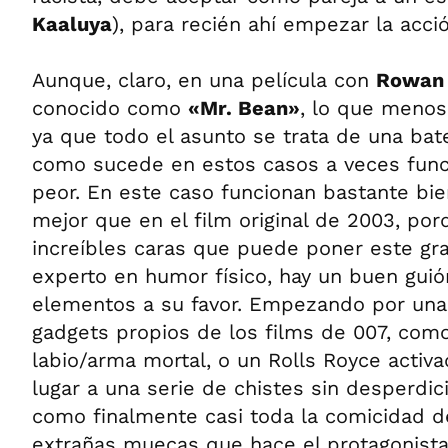
Kaaluya
), para recién ahí empezar la acc
Aunque, claro, en una película con
Rowan 
conocido como
«Mr. Bean»
, lo que menos
ya que todo el asunto se trata de una bat
como sucede en estos casos a veces func
peor. En este caso funcionan bastante b
mejor que en el film original de 2003, po
increíbles caras que puede poner este g
experto en humor físico, hay un buen gui
elementos a su favor. Empezando por una
gadgets propios de los films de 007, como
labio/arma mortal, o un Rolls Royce activ
lugar a una serie de chistes sin desperdic
como finalmente casi toda la comicidad 
extrañas muecas que hace el protagonist