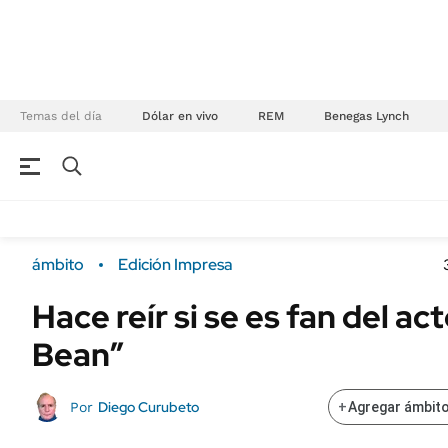
Temas del día
Dólar en vivo
REM
Benegas Lynch
NEGOCIOS
ÚLTIMAS NOTICIAS
Especiales Ámbito
ECONOMÍA
ámbito
Edición Impresa
Real Estate
Banco de Datos
Hace reír si se es fan del ac
Sustentabilidad
Campo
Bean”
Seguros
FINANZAS
ENERGY REPORT
Dólar
Diego Curubeto
Por
+
Agregar ámbito
POLÍTICA
Mercados
Nacional