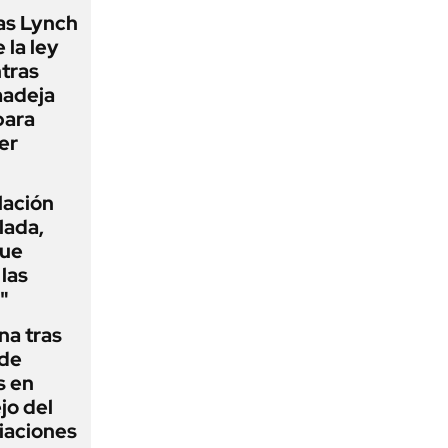
as Lynch
 la ley
ntras
madeja
para
er
flación
lada,
que
las
"
na tras
 de
s en
jo del
iaciones