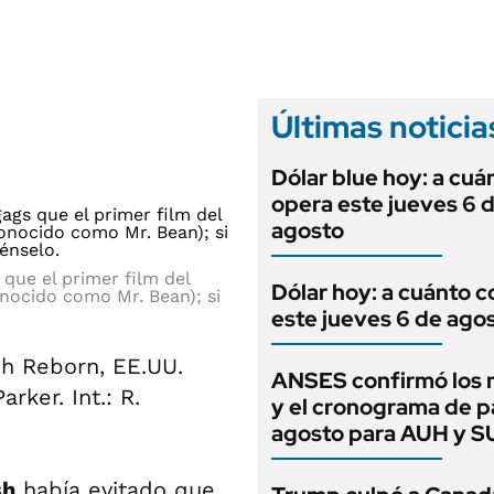
ANUARIO 2025
LIFESTYLE
EDICIÓN IMPRESA
AUTOS
Últimas noticia
Dólar blue hoy: a cuá
opera este jueves 6 
agosto
que el primer film del
Dólar hoy: a cuánto c
nocido como Mr. Bean); si
este jueves 6 de ago
sh Reborn, EE.UU.
ANSES confirmó los
arker. Int.: R.
y el cronograma de 
agosto para AUH y 
sh
había evitado que