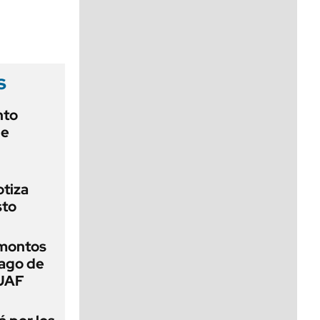
viernes de 10 a 18
s
nto
de
otiza
sto
 montos
pago de
SUAF