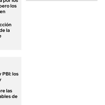
 por los
pero los
cen
ección
de la
e
y PBI: los
y
re las
ables de