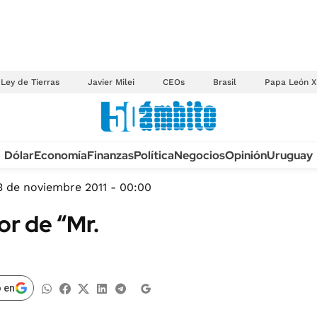
Ley de Tierras
Javier Milei
CEOs
Brasil
Papa León X
Anuario autos 2026
Dólar
Economía
Finanzas
Política
Negocios
Opinión
Uruguay
TECNOLOGÍA
NOVEDADES FISCA
MÉXICO
3 de noviembre 2011 - 00:00
EDICTOS JUDICIAL
OPINIÓN
tor de “Mr.
MULTAS
MUNDO
LICITACIONES
INFORMACIÓN GENERAL
CUADROS TARIFAR
ESPECTÁCULOS
 en
RECALL
DEPORTES