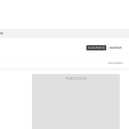
IV
SUSCRIBITE
INGRESÁ
SUMATE A LA COMUNIDAD
Newsletter
DE ÁMBITO
LES
ACCESO FULL - $1.800/MES
ES
CORPORATIVO - CONSULTAR
Si tenés dudas comunicate
con nosotros a
IOS
suscripciones@ambito.com.ar
Llamanos al (54) 11 4556-
9147/48 o
al (54) 11 4449-3256 de lunes a