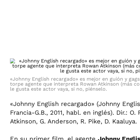
ÁMBITO DEBATE
Municipios
MEDIAKIT AMBITO DEBATE
URUGUAY
«Johnny English recargado» es mejor en guión y gags 
torpe agente que interpreta Rowan Atkinson (más co
le gusta este actor vaya, si no, piénselo.
«Johnny English recargado» (Johnny Engli
Francia-G.B., 2011, habl. en inglés). Dir.: O. P
Atkinson, G. Anderson, R. Pike, D. Kaaluya.
En su primer film, el agente
Johnny Engli