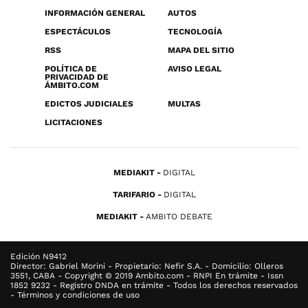
INFORMACIÓN GENERAL
AUTOS
ESPECTÁCULOS
TECNOLOGÍA
RSS
MAPA DEL SITIO
POLÍTICA DE
AVISO LEGAL
PRIVACIDAD DE
ÁMBITO.COM
EDICTOS JUDICIALES
MULTAS
LICITACIONES
MEDIAKIT
DIGITAL
TARIFARIO
DIGITAL
MEDIAKIT
AMBITO DEBATE
Edición N9412
Director: Gabriel Morini - Propietario: Nefir S.A. - Domicilio: Olleros
3551, CABA - Copyright © 2019 Ambito.com - RNPI En trámite - Issn
1852 9232 - Registro DNDA en trámite - Todos los derechos reservados
- Términos y condiciones de uso