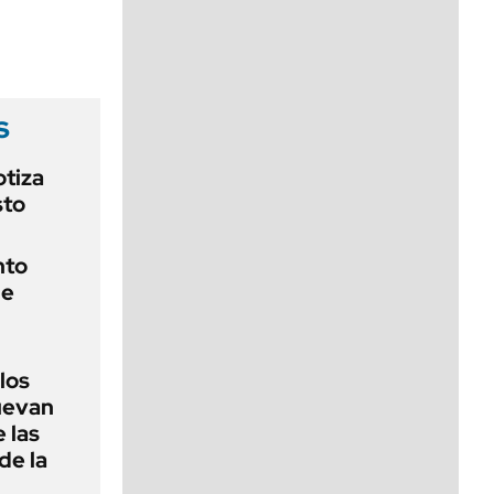
viernes de 10 a 18
s
otiza
sto
nto
de
 los
nuevan
 las
de la