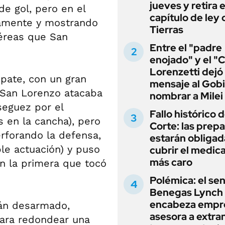
jueves y retira e
de gol, pero en el
capítulo de ley 
camente y mostrando
Tierras
aéreas que San
Entre el "padre
enojado" y el "C
Lorenzetti dejó
mpate, con un gran
mensaje al Gobi
 San Lorenzo atacaba
nombrar a Milei
seguez por el
Fallo histórico d
s en la cancha), pero
Corte: las prep
rforando la defensa,
estarán obligad
le actuación) y puso
cubrir el medi
más caro
en la primera que tocó
Polémica: el se
Benegas Lynch
encabeza empr
cán desarmado,
asesora a extra
para redondear una