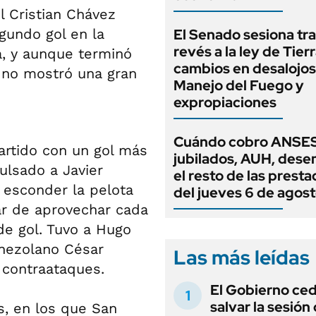
l Cristian Chávez
gundo gol en la
El Senado sesiona tra
revés a la ley de Tierr
, y aunque terminó
cambios en desalojos,
e no mostró una gran
Manejo del Fuego y
expropiaciones
Cuándo cobro ANSES
artido con un gol más
jubilados, AUH, dese
ulsado a Javier
el resto de las prest
 esconder la pelota
del jueves 6 de agos
tar de aprovechar cada
de gol. Tuvo a Hugo
enezolano César
Las más leídas
 contraataques.
El Gobierno ce
salvar la sesión
os, en los que San