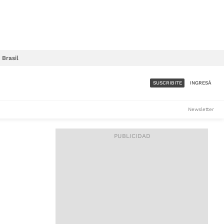
Brasil
SUSCRIBITE
INGRESÁ
SUMATE A LA COMUNIDAD
Newsletter
DE ÁMBITO
LES
ACCESO FULL - $1.800/MES
ES
CORPORATIVO - CONSULTAR
Si tenés dudas comunicate
con nosotros a
IOS
suscripciones@ambito.com.ar
Llamanos al (54) 11 4556-
9147/48 o
al (54) 11 4449-3256 de lunes a