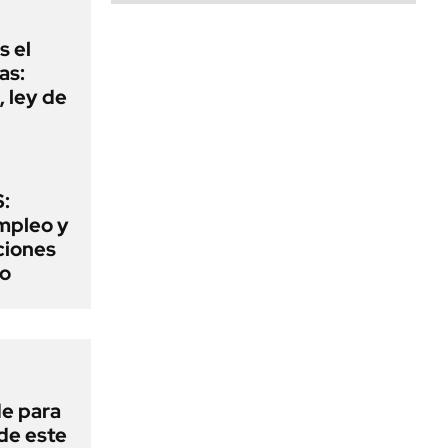
s el
as:
 ley de
:
mpleo y
aciones
to
de para
 de este