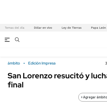
Temas del día
Dólar en vivo
Ley de Tierras
Papa León 
NEGOCIOS
ÚLTIMAS NOTICIAS
Especiales Ámbito
ECONOMÍA
ámbito
Edición Impresa
Real Estate
Banco de Datos
San Lorenzo resucitó y luch
Sustentabilidad
Campo
final
Seguros
FINANZAS
ENERGY REPORT
Dólar
+
Agregar ámbito
POLÍTICA
Mercados
Nacional