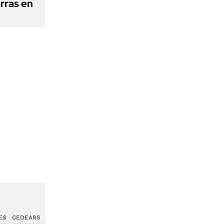
erras en
ES
CEDEARS