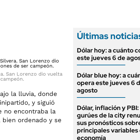
ANUARIO 2025
LIFESTYLE
EDICIÓN IMPRESA
AUTOS
Últimas noticia
Dólar hoy: a cuánto c
este jueves 6 de ago
ra. San Lorenzo dio vuelta
Dólar blue hoy: a cuá
r campeón.
opera este jueves 6 
agosto
jo la lluvia, donde
ipartido, y siguió
Dólar, inflación y PBI:
e no encontraba la
gurúes de la city re
 bien ordenado y se
sus pronósticos sobre
principales variables 
economía