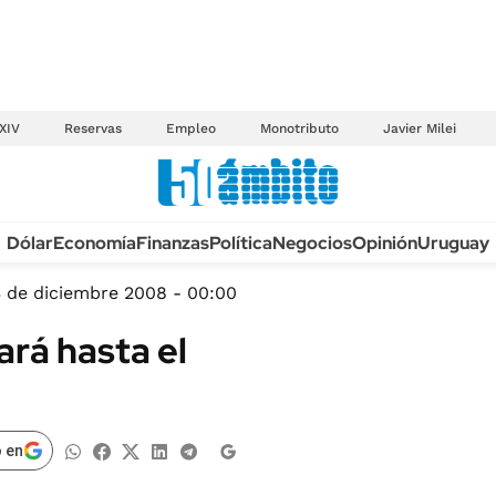
XIV
Reservas
Empleo
Monotributo
Javier Milei
Anuario autos 2026
Dólar
Economía
Finanzas
Política
Negocios
Opinión
Uruguay
TECNOLOGÍA
NOVEDADES FISCA
MÉXICO
3 de diciembre 2008 - 00:00
EDICTOS JUDICIAL
OPINIÓN
ará hasta el
MULTAS
MUNDO
LICITACIONES
INFORMACIÓN GENERAL
CUADROS TARIFAR
ESPECTÁCULOS
 en
RECALL
DEPORTES