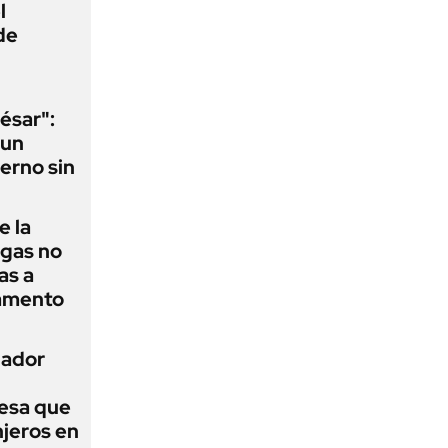
l
de
ésar":
 un
erno sin
e la
agas no
as a
camento
nador
esa que
njeros en