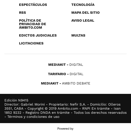
ESPECTÁCULOS
TECNOLOGÍA
RSS
MAPA DEL SITIO
POLÍTICA DE
AVISO LEGAL
PRIVACIDAD DE
ÁMBITO.COM
EDICTOS JUDICIALES
MULTAS
LICITACIONES
MEDIAKIT
DIGITAL
TARIFARIO
DIGITAL
MEDIAKIT
AMBITO DEBATE
Edición N9415
Director: Gabriel Morini - Propietario: Nefir S.A. - Domicilio: Olleros
3551, CABA - Copyright © 2019 Ambito.com - RNPI En trámite - Issn
1852 9232 - Registro DNDA en trámite - Todos los derechos reservados
- Términos y condiciones de uso