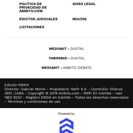
POLÍTICA DE
AVISO LEGAL
PRIVACIDAD DE
ÁMBITO.COM
EDICTOS JUDICIALES
MULTAS
LICITACIONES
MEDIAKIT
DIGITAL
TARIFARIO
DIGITAL
MEDIAKIT
AMBITO DEBATE
Edición N9414
Director: Gabriel Morini - Propietario: Nefir S.A. - Domicilio: Olleros
3551, CABA - Copyright © 2019 Ambito.com - RNPI En trámite - Issn
1852 9232 - Registro DNDA en trámite - Todos los derechos reservados
- Términos y condiciones de uso