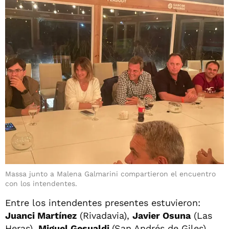
Massa junto a Malena Galmarini compartieron el encuentro
con los intendentes.
Entre los intendentes presentes estuvieron:
Juanci Martínez
(Rivadavia),
Javier Osuna
(Las
Heras),
Miguel Gesualdi
(San Andrés de Giles),