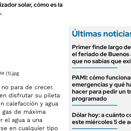
ANUARIO 2025
zador solar, cómo es la
LIFESTYLE
EDICIÓN IMPRESA
.
AUTOS
Últimas noticia
Primer finde largo de
el feriado de Buenos 
que no sabías que exi
PAMI: cómo funcionan
emergencias y qué h
no para de crecer.
hacer para pedir un t
n disfrutar su pileta
programado
n calefacción y agua
 a gas de máxima
Dólar hoy: a cuánto c
r el agua a una
este miércoles 5 de 
se en cualquier tipo