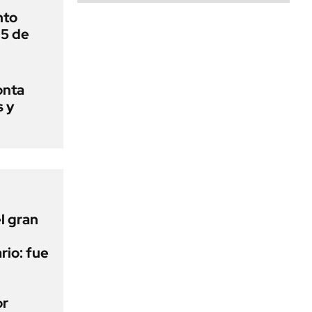
nto
 5 de
onta
s y
l gran
rio: fue
or