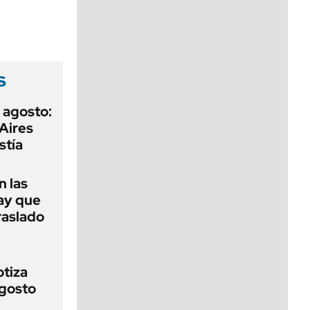
viernes de 10 a 18
s
 agosto:
Aires
stía
 las
ay que
raslado
otiza
agosto