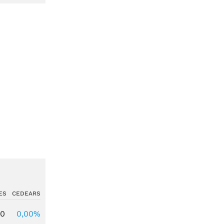
ES
CEDEARS
00
0,00%