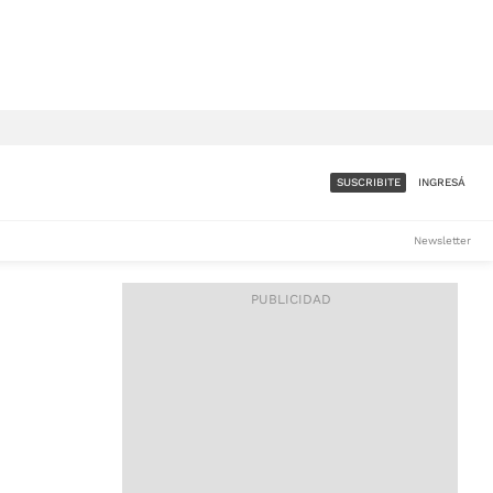
SUSCRIBITE
INGRESÁ
SUMATE A LA COMUNIDAD
Newsletter
DE ÁMBITO
LES
ACCESO FULL - $1.800/MES
ES
CORPORATIVO - CONSULTAR
Si tenés dudas comunicate
con nosotros a
IOS
suscripciones@ambito.com.ar
Llamanos al (54) 11 4556-
9147/48 o
al (54) 11 4449-3256 de lunes a