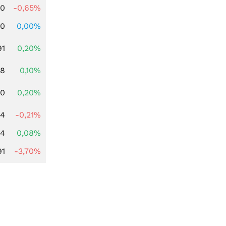
00
-0,65%
00
0,00%
91
0,20%
28
0,10%
50
0,20%
34
-0,21%
14
0,08%
91
-3,70%