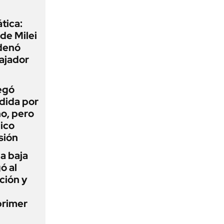
tica:
 de Milei
rdenó
bajador
egó
dida por
o, pero
ico
sión
a baja
ó al
ción y
primer