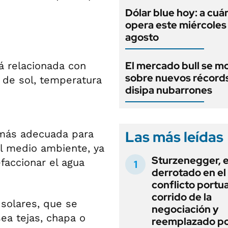
Dólar blue hoy: a cuá
opera este miércoles
agosto
El mercado bull se m
á relacionada con
sobre nuevos récord
s de sol, temperatura
disipa nubarrones
Las más leídas
 más adecuada para
el medio ambiente, ya
Sturzenegger, e
faccionar el agua
derrotado en el
conflicto portua
corrido de la
 solares, que se
negociación y
sea tejas, chapa o
reemplazado p