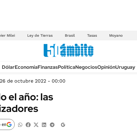
ier Milei
Ley de Tierras
Brasil
Tasas
Moyano
Anuario autos 2026
Dólar
Economía
Finanzas
Política
Negocios
Opinión
Uruguay
TECNOLOGÍA
NOVEDADES FISCA
MÉXICO
26 de octubre 2022 - 00:00
EDICTOS JUDICIAL
OPINIÓN
o el año: las
MULTAS
MUNDO
izadores
LICITACIONES
INFORMACIÓN GENERAL
CUADROS TARIFAR
ESPECTÁCULOS
 en
RECALL
DEPORTES