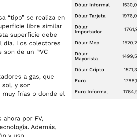
Dólar Informal
1530,
Dólar Tarjeta
1976,
a “tipo” se realiza en
perficie libre similar
Dólar
1761,
Importador
Esta superficie debe
l día. Los colectores
Dólar Mep
1520,
ue son de un PVC
Dólar
1499,
Mayorista
Dólar Cripto
1571,
zadores a gas, que
Euro
1766,
 sol, y son
Euro Informal
1764,
muy frías o donde el
s ahora por FV,
tecnología. Además,
ón y uso.