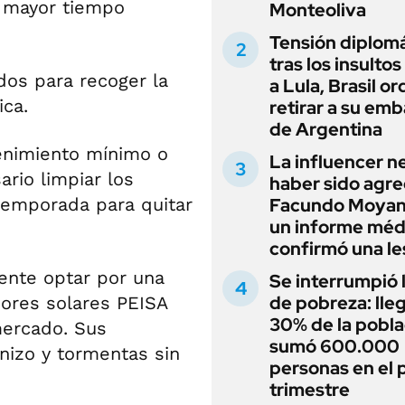
l mayor tiempo
Monteoliva
Tensión diplomá
tras los insultos
dos para recoger la
a Lula, Brasil o
ica.
retirar a su em
de Argentina
tenimiento mínimo o
La influencer n
rio limpiar los
haber sido agre
temporada para quitar
Facundo Moyan
un informe méd
confirmó una le
ente optar por una
Se interrumpió l
de pobreza: lleg
dores solares PEISA
30% de la pobla
mercado. Sus
sumó 600.000
nizo y tormentas sin
personas en el 
trimestre