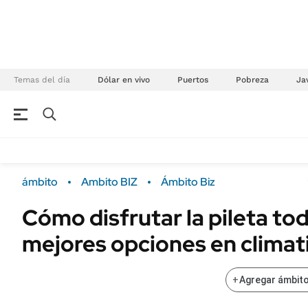
Temas del día
Dólar en vivo
Puertos
Pobreza
Jav
NEGOCIOS
ÚLTIMAS NOTICIAS
Especiales Ámbito
ECONOMÍA
ámbito
Ambito BIZ
Ámbito Biz
Real Estate
Banco de Datos
Cómo disfrutar la pileta tod
Sustentabilidad
Campo
mejores opciones en climat
Seguros
FINANZAS
ENERGY REPORT
Dólar
+
Agregar ámbito
POLÍTICA
Mercados
Nacional