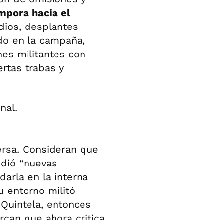
ámpora hacia el
dios, desplantes
ldo en la campaña,
nes militantes con
rtas trabas y
versa. Consideran que
pidió “nuevas
darla en la interna
u entorno militó
 Quintela, entonces
arcan que ahora critica