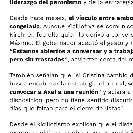
liderazgo del peronismo
y de la estrategia
Desde hace meses,
el vínculo entre amb
congelado
. Aunque Kicillof ya se comunicó
Kirchner, fue ella quien lo derivó a conver
Máximo. El gobernador aceptó el gesto y 
“Estamos abiertos a conversar y a trabaj
pero sin trastadas”
, advierten cerca del 
También señalan que "si Cristina cambió 
busca encabezar la estrategia electoral,
so
convocar a Axel a una reunión"
y aclaran:
disposición, pero no tiene sentido discuti
días que faltan para el cierre de listas”.
Desde el kicillofismo explican que el dist
mentora política se debe a una acumulaci