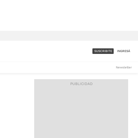
SUSCRIBITE
INGRESÁ
SUMATE A LA COMUNIDAD
Newsletter
DE ÁMBITO
LES
ACCESO FULL - $1.800/MES
ES
CORPORATIVO - CONSULTAR
Si tenés dudas comunicate
con nosotros a
IOS
suscripciones@ambito.com.ar
Llamanos al (54) 11 4556-
9147/48 o
al (54) 11 4449-3256 de lunes a