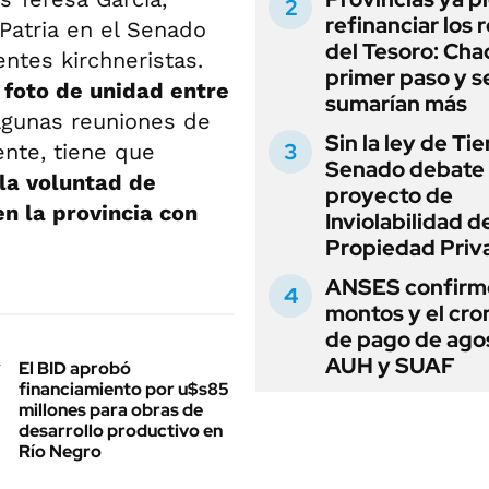
refinanciar los 
Patria en el Senado
del Tesoro: Chac
ntes kirchneristas.
primer paso y s
 foto de unidad entre
sumarían más
lgunas reuniones de
Sin la ley de Tie
nte, tiene que
Senado debate 
la voluntad de
proyecto de
en la provincia con
Inviolabilidad de
Propiedad Priv
ANSES confirmó
montos y el cr
de pago de ago
AUH y SUAF
El BID aprobó
financiamiento por u$s85
millones para obras de
desarrollo productivo en
Río Negro