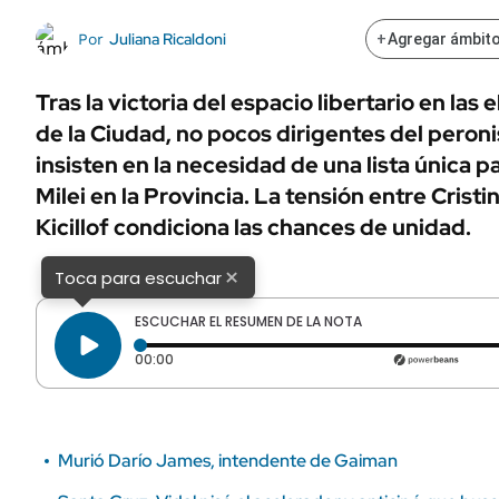
ÁMBITO DEBATE
Municipios
Juliana Ricaldoni
Por
+
Agregar ámbito
MEDIAKIT AMBITO DEBATE
URUGUAY
Tras la victoria del espacio libertario en las 
de la Ciudad, no pocos dirigentes del pero
insisten en la necesidad de una lista única p
Milei en la Provincia. La tensión entre Cristi
Kicillof condiciona las chances de unidad.
×
Toca para escuchar
ESCUCHAR EL RESUMEN DE LA NOTA
Tiempo transcurrido: 0 segundos
00:00
Murió Darío James, intendente de Gaiman