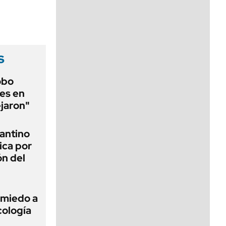
viernes de 10 a 18
s
obo
es en
ejaron"
fantino
ica por
ón del
 miedo a
cología