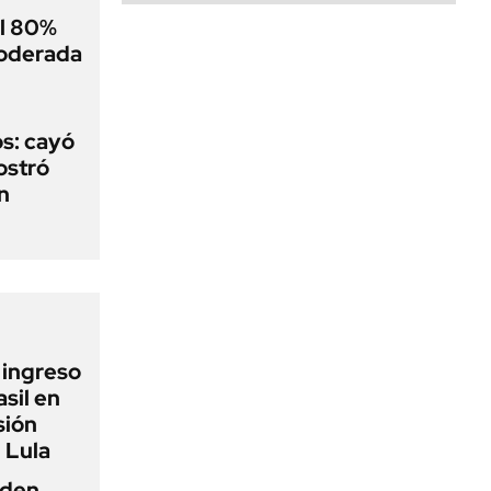
el 80%
moderada
s: cayó
ostró
n
l ingreso
sil en
sión
 Lula
iden