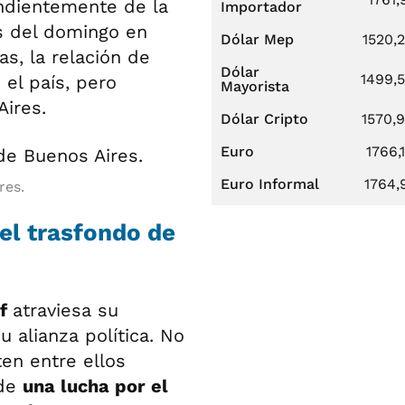
ndientemente de la
Importador
es del domingo en
Dólar Mep
1520,
s, la relación de
Dólar
1499,
 el país, pero
Mayorista
Aires.
Dólar Cripto
1570,
Euro
1766,
Euro Informal
1764,
res.
 el trasfondo de
of
atraviesa su
alianza política. No
ten entre ellos
 de
una lucha por el