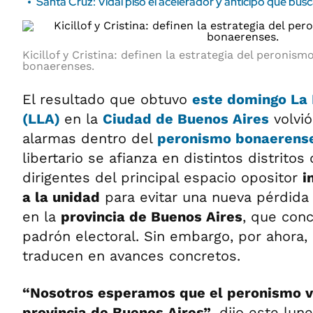
Santa Cruz: Vidal pisó el acelerador y anticipó que bus
Kicillof y Cristina: definen la estrategia del peronism
bonaerenses.
El resultado que obtuvo
este domingo
La 
(LLA)
en la
Ciudad de Buenos Aires
volvió
alarmas dentro del
peronismo bonaerens
libertario se afianza en distintos distritos
dirigentes del principal espacio opositor
i
a la unidad
para evitar una nueva pérdida
en la
provincia de Buenos Aires
, que conc
padrón electoral. Sin embargo, por ahora,
traducen en avances concretos.
“Nosotros esperamos que el peronismo v
provincia de Buenos Aires”
, dijo este lun