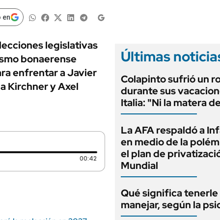
ANUARIO 2025
LIFESTYLE
EDICIÓN IMPRESA
 en
AUTOS
elecciones legislativas
Últimas noticia
nismo bonaerense
ara enfrentar a Javier
Colapinto sufrió un r
na Kirchner y Axel
durante sus vacacion
Italia: "Ni la matera d
La AFA respaldó a In
en medio de la polém
el plan de privatizaci
Duración: 42 segundos
00:42
Mundial
Qué significa tenerle
manejar, según la psi