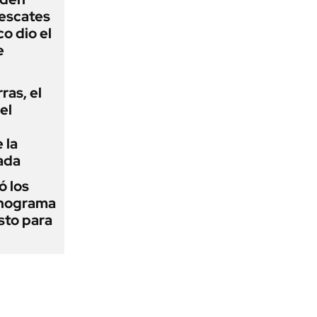
rescates
o dio el
e
rras, el
el
 la
ada
 los
onograma
sto para