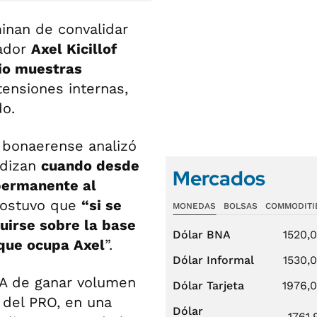
minan de convalidar
nador
Axel Kicillof
io muestras
tensiones internas,
do.
o bonaerense analizó
ndizan
cuando desde
Mercados
permanente al
 sostuvo que
“si se
MONEDAS
BOLSAS
COMMODITI
uirse sobre la base
Dólar BNA
1520,
o que ocupa Axel
”.
Dólar Informal
1530,
LA de ganar volumen
Dólar Tarjeta
1976,
s del PRO, en una
Dólar
1761,