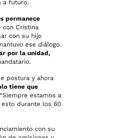
 a futuro.
os permanece
 con Cristina
sar con su hijo
mantuvo ese diálogo.
ar por la unidad,
mandatario.
de postura y ahora
lo tiene que
 “Siempre estamos a
r esto durante los 60
anciamiento con su
ón de omisiones y