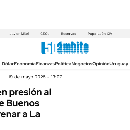
Javier Milei
CEOs
Reservas
Papa León XIV
Anuario autos 2026
Dólar
Economía
Finanzas
Política
Negocios
Opinión
Uruguay
TECNOLOGÍA
NOVEDADES FISCA
MÉXICO
19 de mayo 2025 - 13:07
EDICTOS JUDICIAL
OPINIÓN
n presión al
MULTAS
MUNDO
de Buenos
LICITACIONES
INFORMACIÓN GENERAL
renar a La
CUADROS TARIFAR
ESPECTÁCULOS
RECALL
DEPORTES