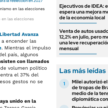
cará la reelección en 2027
Ejecutivos de IDEA: 
espera una mejora 
de la economía local
o en las elecciones
Venta de autos usado
Libertad Avanza
12,2% en julio, pero m
 a encender las
una leve recuperació
e
. Mientras el impulso
mensual
 del país, algunos
nsisten con llamados
 de volumen político
Las más leídas
entra el 37% del
 esos gestos no se
Milei autorizó e
de tropas de Bra
medio de la ten
diplomática con
aya unido en la
Provincias ya p
es Teresa García,