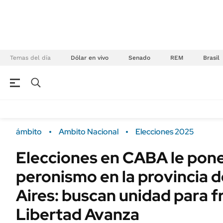
Temas del día
Dólar en vivo
Senado
REM
Brasil
NEGOCIOS
ÚLTIMAS NOTICIAS
Especiales Ámbito
ECONOMÍA
ámbito
Ambito Nacional
Elecciones 2025
Real Estate
Banco de Datos
Elecciones en CABA le pone
Sustentabilidad
Campo
peronismo en la provincia 
Seguros
FINANZAS
ENERGY REPORT
Aires: buscan unidad para f
Dólar
POLÍTICA
Libertad Avanza
Mercados
Nacional