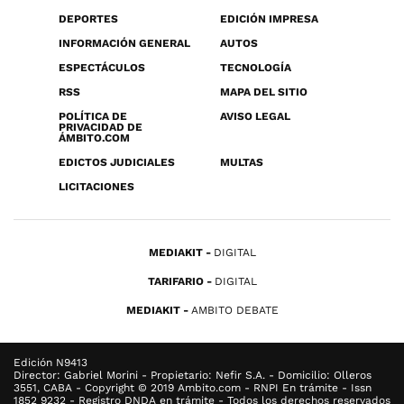
DEPORTES
EDICIÓN IMPRESA
INFORMACIÓN GENERAL
AUTOS
ESPECTÁCULOS
TECNOLOGÍA
RSS
MAPA DEL SITIO
POLÍTICA DE
AVISO LEGAL
PRIVACIDAD DE
ÁMBITO.COM
EDICTOS JUDICIALES
MULTAS
LICITACIONES
MEDIAKIT
DIGITAL
TARIFARIO
DIGITAL
MEDIAKIT
AMBITO DEBATE
Edición N9413
Director: Gabriel Morini - Propietario: Nefir S.A. - Domicilio: Olleros
3551, CABA - Copyright © 2019 Ambito.com - RNPI En trámite - Issn
1852 9232 - Registro DNDA en trámite - Todos los derechos reservados