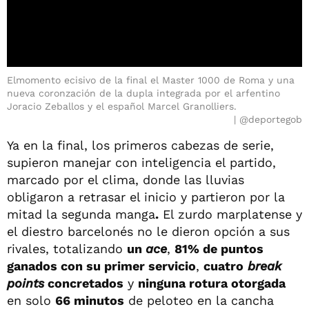
Elmomento ecisivo de la final el Master 1000 de Roma y una
nueva coronzación de la dupla integrada por el arfentino
Joracio Zeballos y el español Marcel Granolliers.
@deportegob
Ya en la final, los primeros cabezas de serie,
supieron manejar con inteligencia el partido,
marcado por el clima, donde las lluvias
obligaron a retrasar el inicio y partieron por la
mitad la segunda manga
.
El zurdo marplatense y
el diestro barcelonés no le dieron opción a sus
rivales, totalizando
un
ace
,
81% de puntos
ganados con su primer servicio
,
cuatro
break
points
concretados
y
ninguna rotura otorgada
en solo
66 minutos
de peloteo en la cancha