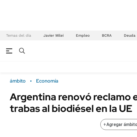
Temas del día
Javier Milei
Empleo
BCRA
Deuda
NEGOCIOS
ÚLTIMAS NOTICIAS
Especiales Ámbito
ECONOMÍA
ámbito
Economía
Real Estate
Banco de Datos
Argentina renovó reclamo 
Sustentabilidad
Campo
trabas al biodiésel en la UE
Seguros
FINANZAS
ENERGY REPORT
Dólar
+
Agregar ámbito
POLÍTICA
Mercados
Nacional