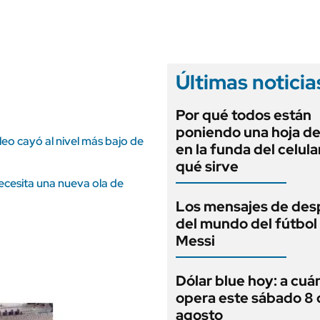
ANUARIO 2025
LIFESTYLE
EDICIÓN IMPRESA
AUTOS
Últimas noticia
Por qué todos están
poniendo una hoja de
leo cayó al nivel más bajo de
en la funda del celula
qué sirve
necesita una nueva ola de
Los mensajes de des
del mundo del fútbol
Messi
Dólar blue hoy: a cuá
opera este sábado 8 
agosto