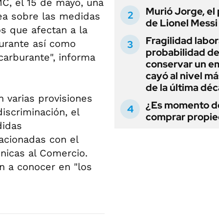
MC, el 15 de mayo, una
Murió Jorge, el
pea sobre las medidas
de Lionel Messi
s que afectan a la
Fragilidad labora
burante así como
probabilidad d
carburante", informa
conservar un e
cayó al nivel má
de la última dé
n varias provisiones
¿Es momento d
iscriminación, el
comprar propi
didas
acionadas con el
nicas al Comercio.
n a conocer en "los