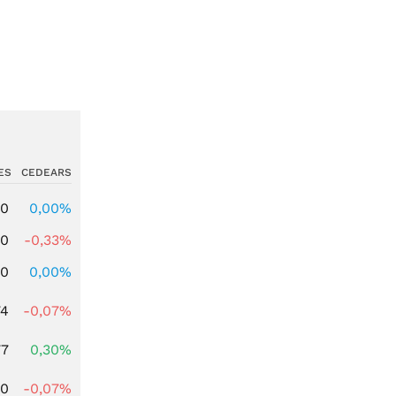
ES
CEDEARS
00
0,00%
00
-0,33%
00
0,00%
74
-0,07%
77
0,30%
50
-0,07%