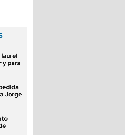
viernes de 10 a 18
s
 laurel
r y para
pedida
 a Jorge
nto
de