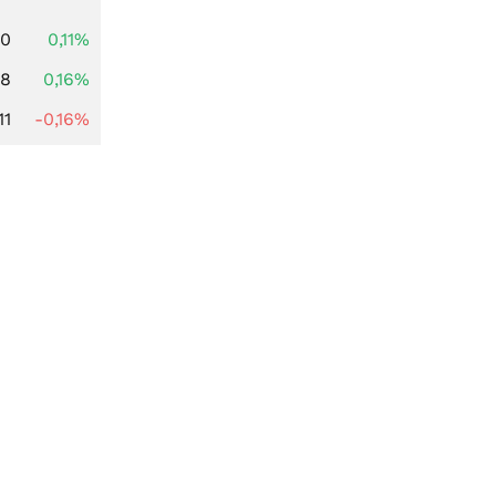
00
0,11%
88
0,16%
11
-0,16%