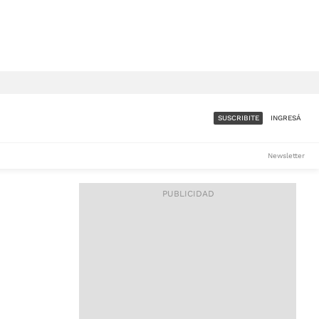
SUSCRIBITE
INGRESÁ
SUMATE A LA COMUNIDAD
Newsletter
DE ÁMBITO
LES
ACCESO FULL - $1.800/MES
ES
CORPORATIVO - CONSULTAR
Si tenés dudas comunicate
con nosotros a
IOS
suscripciones@ambito.com.ar
Llamanos al (54) 11 4556-
9147/48 o
al (54) 11 4449-3256 de lunes a