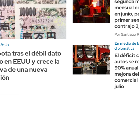
segunda m
mensual c
en junio, p
primer se
contrajo 
Por Santiago 
En medio de la
Asia
diplomática
ota tras el débil dato
El déficit 
 en EEUU y crece la
autos se r
90% anual 
iva de una nueva
mejora del
ión
comercial 
julio