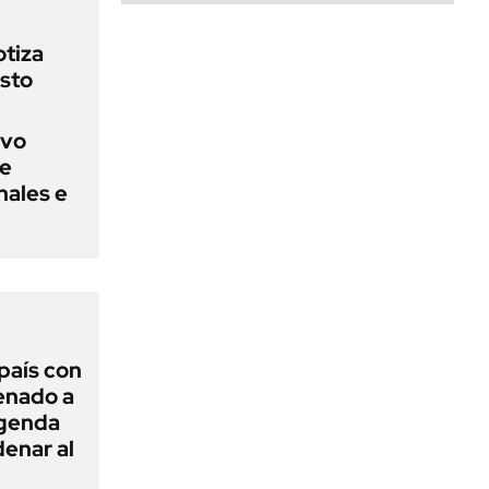
otiza
sto
evo
ue
nales e
 país con
Senado a
agenda
enar al