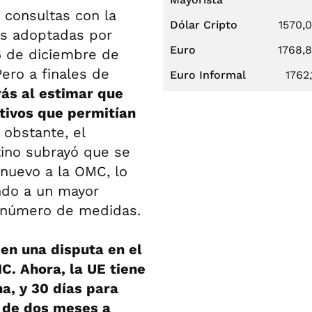
ó consultas con la
Dólar Cripto
1570,
as adoptadas por
Euro
1768,
 6 de diciembre de
Pero a finales de
Euro Informal
1762,
ás al estimar que
tivos que permitían
 obstante, el
tino subrayó que se
 nuevo a la OMC, lo
ndo a un mayor
 número de medidas.
 en una disputa en el
C. Ahora, la UE tiene
a, y 30 días para
s de dos meses a