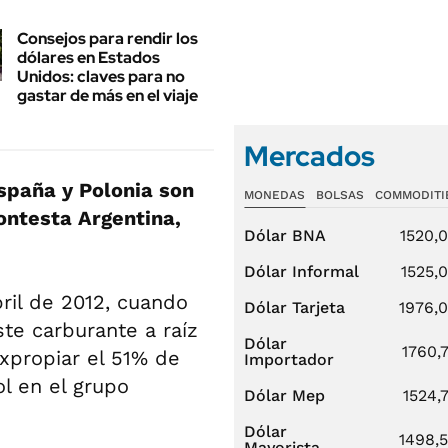
Consejos para rendir los
dólares en Estados
Unidos: claves para no
gastar de más en el viaje
Mercados
España y Polonia son
MONEDAS
BOLSAS
COMMODITI
ontesta Argentina,
Dólar BNA
1520,
Dólar Informal
1525,
ril de 2012, cuando
Dólar Tarjeta
1976,
te carburante a raíz
Dólar
1760,
expropiar el 51% de
Importador
l en el grupo
Dólar Mep
1524,
Dólar
1498,
Mayorista