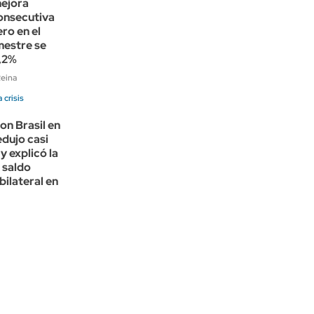
ejora
onsecutiva
ero en el
mestre se
2,2%
Reina
 crisis
con Brasil en
edujo casi
y explicó la
 saldo
bilateral en