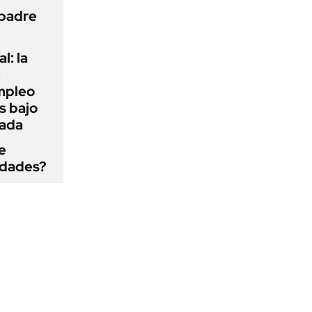
 padre
l: la
e
mpleo
s bajo
cada
e
edades?