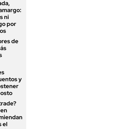
ada,
 amargo:
s ni
go por
dos
ores de
más
s
es
uentos y
ostener
gosto
 trade?
 en
omiendan
s el