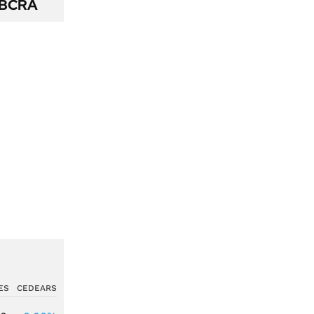
l BCRA
ES
CEDEARS