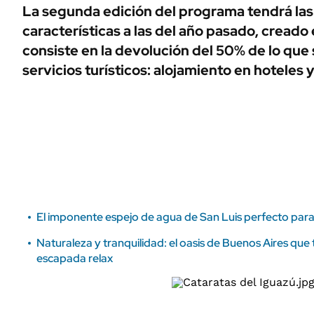
ÁMBITO DEBATE
La segunda edición del programa tendrá la
Municipios
características a las del año pasado, creado
MEDIAKIT AMBITO DEBATE
URUGUAY
consiste en la devolución del 50% de lo que
servicios turísticos: alojamiento en hoteles 
El imponente espejo de agua de San Luis perfecto par
Naturaleza y tranquilidad: el oasis de Buenos Aires qu
escapada relax