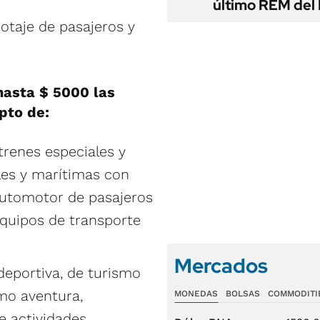
último REM de
otaje de pasajeros y
hasta $ 5000 las
pto de:
trenes especiales y
ales y marítimas con
 automotor de pasajeros
 equipos de transporte
Mercados
deportiva, de turismo
smo aventura,
MONEDAS
BOLSAS
COMMODITI
e actividades