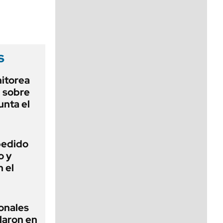
viernes de 10 a 18
s
nitorea
l sobre
unta el
 pedido
o y
n el
ionales
laron en