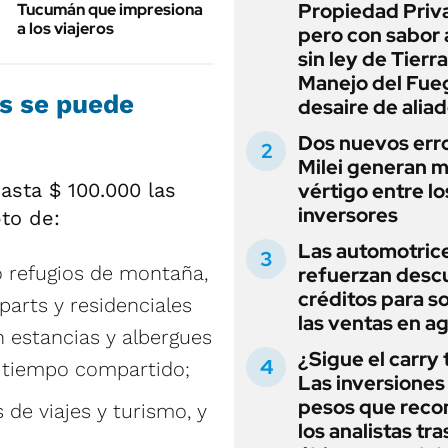
Propiedad Priv
Tucumán que impresiona
a los viajeros
pero con sabor
sin ley de Tierra
Manejo del Fue
s se puede
desaire de alia
Dos nuevos err
Milei generan 
asta $ 100.000 las
vértigo entre lo
inversores
to de:
Las automotric
o refugios de montaña,
refuerzan desc
créditos para s
parts y residenciales
las ventas en a
n estancias y albergues
¿Sigue el carry
e tiempo compartido;
Las inversiones
pesos que rec
 de viajes y turismo, y
los analistas tra