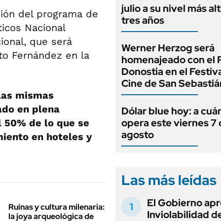
julio a su nivel más al
ación del programa de
tres años
ticos Nacional
ional, que será
Werner Herzog será
to Fernández en la
homenajeado con el 
Donostia en el Festiv
Cine de San Sebastiá
 las mismas
ado en plena
Dólar blue hoy: a cuá
opera este viernes 7
l 50% de lo que se
agosto
miento en hoteles y
Las más leídas
El Gobierno apr
Ruinas y cultura milenaria:
Inviolabilidad de
la joya arqueológica de