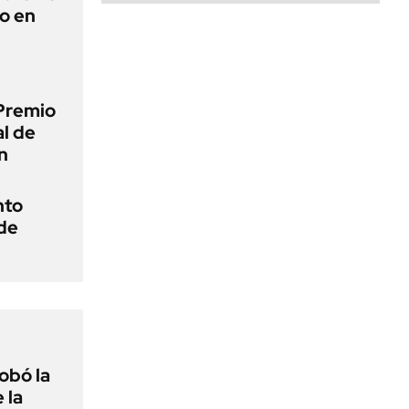
to en
Premio
al de
n
nto
 de
obó la
 la