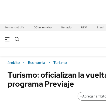
Temas del día
Dólar en vivo
Senado
REM
Brasil
NEGOCIOS
ÚLTIMAS NOTICIAS
Especiales Ámbito
ECONOMÍA
ámbito
Economía
Turismo
Real Estate
Banco de Datos
Turismo: oficializan la vuelt
Sustentabilidad
Campo
programa Previaje
Seguros
FINANZAS
ENERGY REPORT
Dólar
+
Agregar ámbito
POLÍTICA
Mercados
Nacional