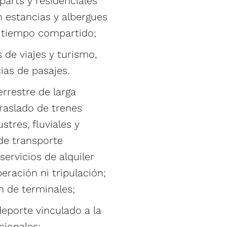
parts y residenciales
n estancias y albergues
e tiempo compartido;
 de viajes y turismo,
ias de pasajes.
rrestre de larga
traslado de trenes
stres, fluviales y
 de transporte
ervicios de alquiler
eración ni tripulación;
n de terminales;
deporte vinculado a la
cionales;