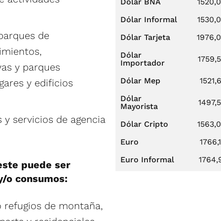
Dólar BNA
1520,
Dólar Informal
1530,
 parques de
Dólar Tarjeta
1976,
imientos,
Dólar
1759,
Importador
yas y parques
Dólar Mep
1521,
ares y edificios
Dólar
1497,
Mayorista
 y servicios de agencia
Dólar Cripto
1563,
Euro
1766,
Euro Informal
1764,
 este puede ser
 y/o consumos:
o refugios de montaña,