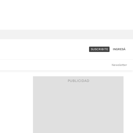
SUSCRIBITE
INGRESÁ
SUMATE A LA COMUNIDAD
Newsletter
DE ÁMBITO
LES
ACCESO FULL - $1.800/MES
ES
CORPORATIVO - CONSULTAR
Si tenés dudas comunicate
con nosotros a
IOS
suscripciones@ambito.com.ar
Llamanos al (54) 11 4556-
9147/48 o
al (54) 11 4449-3256 de lunes a