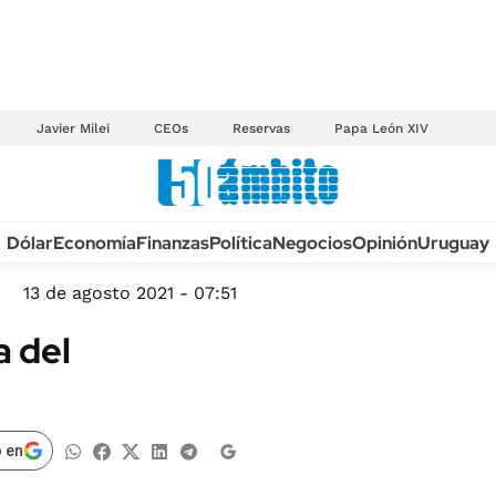
Javier Milei
CEOs
Reservas
Papa León XIV
Anuario autos 2026
Dólar
Economía
Finanzas
Política
Negocios
Opinión
Uruguay
TECNOLOGÍA
NOVEDADES FISCA
MÉXICO
13 de agosto 2021 - 07:51
EDICTOS JUDICIAL
OPINIÓN
a del
MULTAS
MUNDO
LICITACIONES
INFORMACIÓN GENERAL
CUADROS TARIFAR
ESPECTÁCULOS
 en
RECALL
DEPORTES