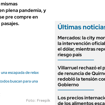
ANUARIO 2025
s mismas
LIFESTYLE
EDICIÓN IMPRESA
 en plena pandemia, y
AUTOS
 se pre compre en
y pasajes.
Últimas noticia
Mercados: la city mo
la intervención oficia
el dólar, mientras rep
riesgo país
Villarruel rechazó el
a una escapada de relax
de renuncia de Quirn
redobló la tensión co
e todos buscan para una
Gobierno
Los precios internac
Foto: Freepik
de los alimentos esca