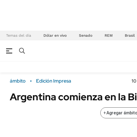
Temas del día
Dólar en vivo
Senado
REM
Brasil
NEGOCIOS
ÚLTIMAS NOTICIAS
Especiales Ámbito
ECONOMÍA
ámbito
Edición Impresa
10
Real Estate
Banco de Datos
Argentina comienza en la Bi
Sustentabilidad
Campo
Seguros
FINANZAS
+
Agregar ámbito
ENERGY REPORT
Dólar
POLÍTICA
Mercados
Nacional