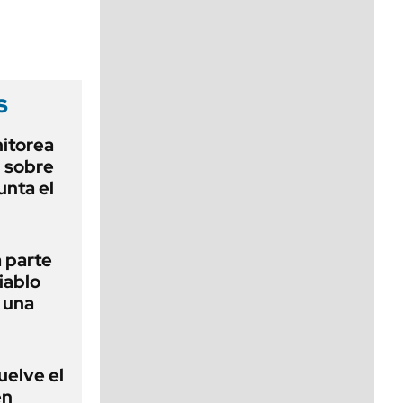
viernes de 10 a 18
s
nitorea
l sobre
unta el
 parte
iablo
r una
uelve el
en