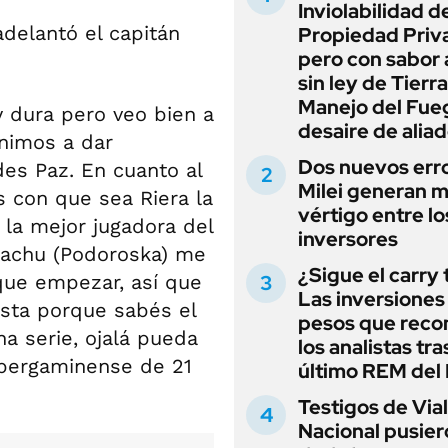
Inviolabilidad de
adelantó el capitán
Propiedad Priv
pero con sabor
sin ley de Tierra
Manejo del Fue
 dura pero veo bien a
desaire de alia
enimos a dar
Dos nuevos err
es Paz. En cuanto al
Milei generan 
 con que sea Riera la
vértigo entre lo
la mejor jugadora del
inversores
Nachu (Podoroska) me
¿Sigue el carry
 que empezar, así que
Las inversiones
sta porque sabés el
pesos que rec
na serie, ojalá pueda
los analistas tra
 pergaminense de 21
último REM de
Testigos de Via
Nacional pusier