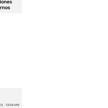
iones
ernos
ES
CEDEARS