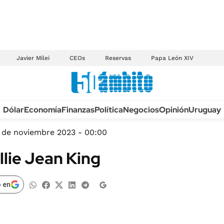
Javier Milei
CEOs
Reservas
Papa León XIV
Anuario autos 2026
Dólar
Economía
Finanzas
Política
Negocios
Opinión
Uruguay
TECNOLOGÍA
NOVEDADES FISCA
MÉXICO
 de noviembre 2023 - 00:00
EDICTOS JUDICIAL
OPINIÓN
llie Jean King
MULTAS
MUNDO
LICITACIONES
INFORMACIÓN GENERAL
 en
CUADROS TARIFAR
ESPECTÁCULOS
RECALL
DEPORTES