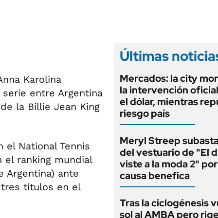
ANUARIO 2025
LIFESTYLE
EDICIÓN IMPRESA
AUTOS
Últimas noticia
Mercados: la city mo
Anna Karolina
la intervención oficia
 serie entre Argentina
el dólar, mientras rep
de la Billie Jean King
riesgo país
Meryl Streep subasta
 el National Tennis
del vestuario de "El d
n el ranking mundial
viste a la moda 2" po
de Argentina) ante
causa benefica
res títulos en el
Tras la ciclogénesis v
sol al AMBA pero rig