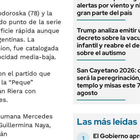
alertas por viento y 
gran parte del país
odoroska (78) y la
ndo punto de la serie
Trump analiza emitir 
ficie rápida aunque
decreto sobre la vac
gentinas. La
infantil y reabre el d
ion, fue catalogada
sobre el autismo
locidad media-baja.
San Cayetano 2026:
n el partido que
será la peregrinación, 
 la “Peque”
templo y misas este 
n Riera con
agosto
es.
tucumana Mercedes
Las más leídas
Guillermina Naya,
rán
El Gobierno apr