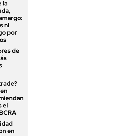
 la
ada,
 amargo:
s ni
go por
dos
ores de
más
s
 trade?
 en
omiendan
s el
l BCRA
lidad
on en