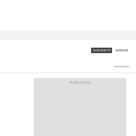
SUSCRIBITE
INGRESÁ
SUMATE A LA COMUNIDAD
Newsletter
DE ÁMBITO
LES
ACCESO FULL - $1.800/MES
ES
CORPORATIVO - CONSULTAR
Si tenés dudas comunicate
con nosotros a
IOS
suscripciones@ambito.com.ar
Llamanos al (54) 11 4556-
9147/48 o
al (54) 11 4449-3256 de lunes a