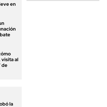
nieve en
un
unación
ebate
 cómo
visita al
7 de
obó la