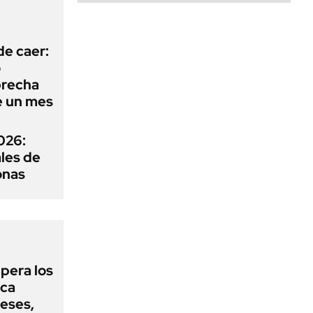
de caer:
o
 brecha
e un mes
026:
ales de
onas
upera los
oca
eses,