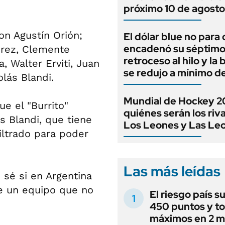
próximo 10 de agosto
n Agustín Orión;
El dólar blue no para 
encadenó su séptim
érez, Clemente
retroceso al hilo y la
 Walter Erviti, Juan
se redujo a mínimo d
lás Blandi.
Mundial de Hockey 2
ue el "Burrito"
quiénes serán los riv
s Blandi, que tiene
Los Leones y Las Le
iltrado para poder
Las más leídas
 sé si en Argentina
e un equipo que no
El riesgo país s
450 puntos y t
máximos en 2 m