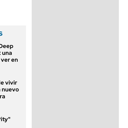
viernes de 10 a 18
s
 Deep
: una
 ver en
e vivir
n nuevo
ra
Pity"
l