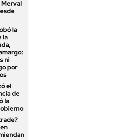
P Merval
desde
obó la
 la
ada,
 amargo:
s ni
go por
dos
zó el
ncia de
ó la
Gobierno
 trade?
 en
omiendan