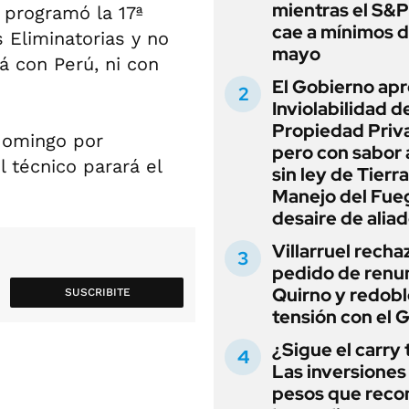
mientras el S&
 programó la 17ª
cae a mínimos 
 Eliminatorias y no
mayo
á con Perú, ni con
El Gobierno apr
Inviolabilidad de
Propiedad Priv
domingo por
pero con sabor
l técnico parará el
sin ley de Tierra
Manejo del Fue
desaire de alia
Villarruel recha
pedido de renu
Quirno y redobl
SUSCRIBITE
tensión con el 
¿Sigue el carry
Las inversiones
pesos que rec