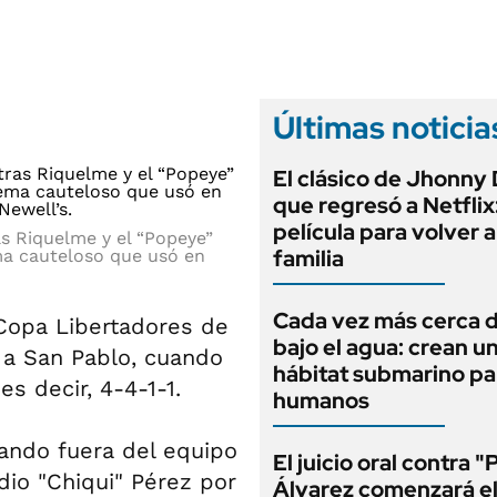
ANUARIO 2025
LIFESTYLE
EDICIÓN IMPRESA
AUTOS
Últimas noticia
El clásico de Jhonny
que regresó a Netflix
película para volver a
as Riquelme y el “Popeye”
familia
ema cauteloso que usó en
Cada vez más cerca d
 Copa Libertadores de
bajo el agua: crean u
a San Pablo, cuando
hábitat submarino pa
es decir, 4-4-1-1.
humanos
jando fuera del equipo
El juicio oral contra "
io "Chiqui" Pérez por
Álvarez comenzará e