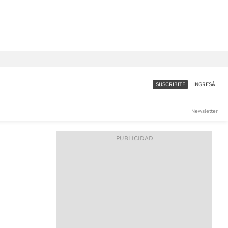
SUSCRIBITE
INGRESÁ
SUMATE A LA COMUNIDAD
Newsletter
DE ÁMBITO
LES
ACCESO FULL - $1.800/MES
ES
CORPORATIVO - CONSULTAR
Si tenés dudas comunicate
con nosotros a
IOS
suscripciones@ambito.com.ar
Llamanos al (54) 11 4556-
9147/48 o
al (54) 11 4449-3256 de lunes a