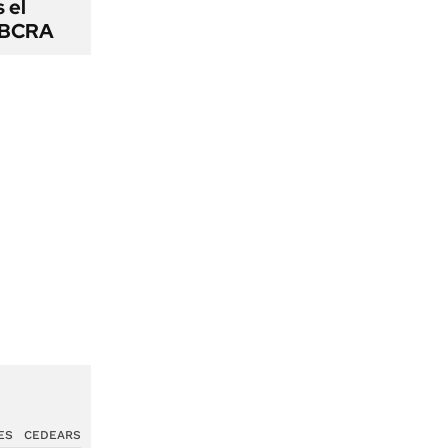
s el
l BCRA
ES
CEDEARS