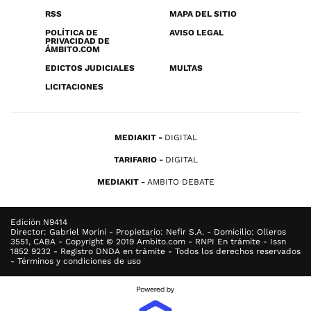
RSS
MAPA DEL SITIO
POLÍTICA DE
AVISO LEGAL
PRIVACIDAD DE
ÁMBITO.COM
EDICTOS JUDICIALES
MULTAS
LICITACIONES
MEDIAKIT
DIGITAL
TARIFARIO
DIGITAL
MEDIAKIT
AMBITO DEBATE
Edición N9414
Director: Gabriel Morini - Propietario: Nefir S.A. - Domicilio: Olleros
3551, CABA - Copyright © 2019 Ambito.com - RNPI En trámite - Issn
1852 9232 - Registro DNDA en trámite - Todos los derechos reservados
- Términos y condiciones de uso