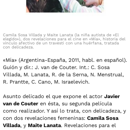
Camila Sosa Villada y Maite Lanata (la niña autista de «El
elegido»), dos revelaciones para el cine en «Mía», historia del
vínculo afectivo de un travesti con una huérfana, tratada
con delicadeza.
«Mía» (Argentina-España, 2011, habl. en español).
Guión y dir.: J. van de Couter. Int.: C. Sosa
Villada, M. Lanata, R. de la Serna, N. Menstrual,
R. Prantte, C. Cano, M. Israelevich.
Asunto delicado el que expone el actor
Javier
van de Couter
en ésta, su segunda película
como realizador. Y así lo trata, con delicadeza, y
con dos revelaciones femeninas:
Camila Sosa
Villada
, y
Maite Lanata
. Revelaciones para el