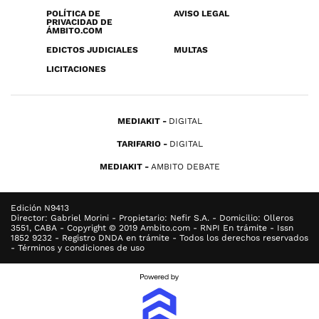
POLÍTICA DE
AVISO LEGAL
PRIVACIDAD DE
ÁMBITO.COM
EDICTOS JUDICIALES
MULTAS
LICITACIONES
MEDIAKIT
DIGITAL
TARIFARIO
DIGITAL
MEDIAKIT
AMBITO DEBATE
Edición N9413
Director: Gabriel Morini - Propietario: Nefir S.A. - Domicilio: Olleros
3551, CABA - Copyright © 2019 Ambito.com - RNPI En trámite - Issn
1852 9232 - Registro DNDA en trámite - Todos los derechos reservados
- Términos y condiciones de uso